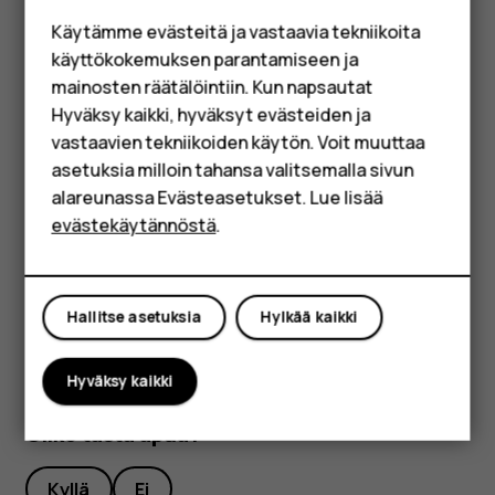
Perinteiset puhelimet
kohtaa
Kello
>
>
Asetukset
>
Torkkuajan pituus
ja
more_vert
Käytämme evästeitä ja vastaavia tekniikoita
Lisävarusteet
valitse haluamasi pituus.
käyttökokemuksen parantamiseen ja
HMD Terra M
mainosten räätälöintiin. Kun napsautat
Sammuta hälytys
Hyväksy kaikki, hyväksyt evästeiden ja
Yrityksille
Kun puhelin alkaa hälyttää, voit sammuttaa hälytyksen
vastaavien tekniikoiden käytön. Voit muuttaa
pyyhkäisemällä oikealle.
asetuksia milloin tahansa valitsemalla sivun
Tabletit
alareunassa Evästeasetukset. Lue lisää
Poista hälytys
Shop
evästekäytännöstä
.
Napauta
Kello
>
HÄLYTYS
. Valitse hälytys ja napauta
access_alarm
kohtaa
Poista
.
delete
Oma tili
Hallitse asetuksia
Hylkää kaikki
Hyväksy kaikki
Oliko tästä apua?
Kyllä
Ei