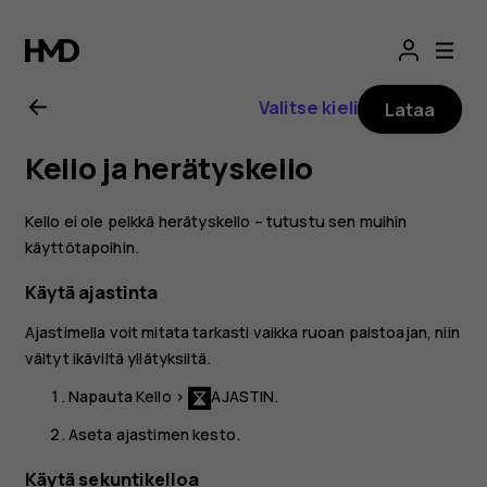
Nokia
2.1
Valitse kieli
Lataa
-
Kello ja herätyskello
käyttöopas
Kello ei ole pelkkä herätyskello – tutustu sen muihin
käyttötapoihin.
Käytä ajastinta
Ajastimella voit mitata tarkasti vaikka ruoan paistoajan, niin
vältyt ikäviltä yllätyksiltä.
Napauta
Kello
>
AJASTIN
.
Aseta ajastimen kesto.
Käytä sekuntikelloa