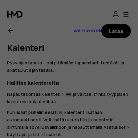
Nokia
2.1
Valitse kieli
Lataa
-
Kalenteri
käyttöopas
Pysy ajan tasalla – opi pitämään tapaamiset, tehtävät ja
aikataulut ajan tasalla.
Hallitse kalentereita
Napauta kohtaa
Kalenteri
>
ja valitse, minkä tyyppisen
dehaze
kalenterin haluat nähdä.
Kun lisäät puhelimeesi tilin, kalenterit lisätään
automaattisesti. Voit lisätä uuden tilin ja kalenterin
siirtymällä sovellusvalikkoon ja napauttamalla
Asetukset
>
Käyttäjät ja tilit
>
Lisää tili
.