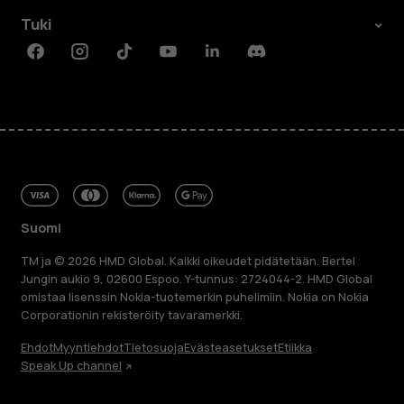
Tuki
Facebook
Instagram
Tiktok
Youtube
Linkedin
Discord
Suomi
TM ja © 2026 HMD Global. Kaikki oikeudet pidätetään. Bertel
Jungin aukio 9, 02600 Espoo. Y-tunnus: 2724044-2. HMD Global
omistaa lisenssin Nokia-tuotemerkin puhelimiin. Nokia on Nokia
Corporationin rekisteröity tavaramerkki.
Ehdot
Myyntiehdot
Tietosuoja
Evästeasetukset
Etiikka
Speak Up channel
Tietoa meistä