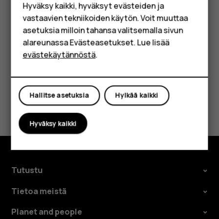
Hyväksy kaikki, hyväksyt evästeiden ja
Yrityksille
Napauta tapahtumaa.
vastaavien tekniikoiden käytön. Voit muuttaa
asetuksia milloin tahansa valitsemalla sivun
Tabletit
Napauta kohtaa
>
Poista
.
more_vert
alareunassa Evästeasetukset. Lue lisää
Shop
evästekäytännöstä
.
Oma tili
Hallitse asetuksia
Hylkää kaikki
Oliko tästä apua?
Hyväksy kaikki
Kyllä
Ei
Tutustu
Tietoa meistä
Planet and people