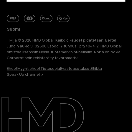
Suomi
TM ja © 2026 HMD Global. Kaikki oikeudet pidätetään. Bertel
Jungin aukio 9, 02600 Espoo. Y-tunnus: 2724044-2. HMD Global
omistaa lisenssin Nokia-tuotemerkin puhelimiin. Nokia on Nokia
Corporationin rekisteröity tavaramerkki.
Ehdot
Myyntiehdot
Tietosuoja
Evästeasetukset
Etiikka
Speak Up channel
Tietoa meistä
Blog
Korjaa, käytä uudelleen, kierrätä
Kestävyys
Tuki
Suomi