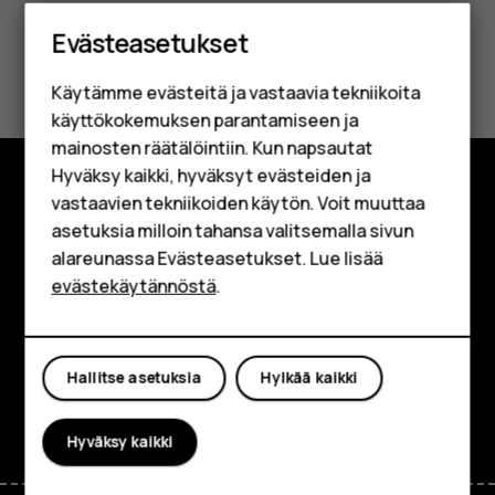
Älypuhelimet
Evästeasetukset
Perinteiset puhelimet
Oliko tästä apua?
Käytämme evästeitä ja vastaavia tekniikoita
Lisävarusteet
Kyllä
Ei
käyttökokemuksen parantamiseen ja
HMD Terra M
mainosten räätälöintiin. Kun napsautat
Hyväksy kaikki, hyväksyt evästeiden ja
Yrityksille
vastaavien tekniikoiden käytön. Voit muuttaa
Tutustu
asetuksia milloin tahansa valitsemalla sivun
Tabletit
alareunassa Evästeasetukset. Lue lisää
Tietoa meistä
Shop
evästekäytännöstä
.
Planet and people
Oma tili
Tuki
Hallitse asetuksia
Hylkää kaikki
Facebook
Instagram
Tiktok
Youtube
Linkedin
Discord
Hyväksy kaikki