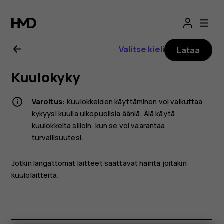
Nokia
2.1
Valitse kieli
Lataa
-
Kuulokyky
käyttöopas
Varoitus:
Kuulokkeiden käyttäminen voi vaikuttaa
kykyysi kuulla ulkopuolisia ääniä. Älä käytä
kuulokkeita silloin, kun se voi vaarantaa
turvallisuutesi.
Jotkin langattomat laitteet saattavat häiritä joitakin
kuulolaitteita.