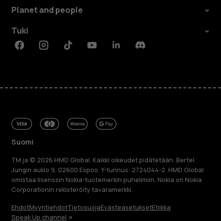
Planet and people
Tuki
Facebook
Instagram
Tiktok
Youtube
Linkedin
Discord
Suomi
TM ja © 2026 HMD Global. Kaikki oikeudet pidätetään. Bertel
Jungin aukio 9, 02600 Espoo. Y-tunnus: 2724044-2. HMD Global
omistaa lisenssin Nokia-tuotemerkin puhelimiin. Nokia on Nokia
Corporationin rekisteröity tavaramerkki.
Ehdot
Myyntiehdot
Tietosuoja
Evästeasetukset
Etiikka
Speak Up channel