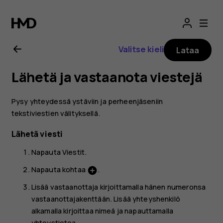
Nokia
2.1
Valitse kieli
Lataa
-
Lähetä ja vastaanota viestejä
käyttöopas
Pysy yhteydessä ystäviin ja perheenjäseniin
tekstiviestien välityksellä.
Lähetä viesti
Napauta
Viestit
.
Napauta kohtaa
.
add_circle
Lisää vastaanottaja kirjoittamalla hänen numeronsa
vastaanottajakenttään. Lisää yhteyshenkilö
alkamalla kirjoittaa nimeä ja napauttamalla
yhteystietoa.