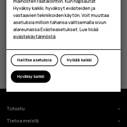
HMD Terra M
mainosten räätälöintiin. Kun napsautat
Napauta
Viestit
.
Hyväksy kaikki, hyväksyt evästeiden ja
Yrityksille
Napauta viestiä, johon haluat vastata.
vastaavien tekniikoiden käytön. Voit muuttaa
asetuksia milloin tahansa valitsemalla sivun
Kirjoita vastaus viestin alla olevaan tekstikenttään ja
Tabletit
napauta kohtaa
.
send
alareunassa Evästeasetukset. Lue lisää
Shop
evästekäytännöstä
.
Oma tili
Hallitse asetuksia
Hylkää kaikki
Oliko tästä apua?
Hyväksy kaikki
Kyllä
Ei
Tutustu
Tietoa meistä