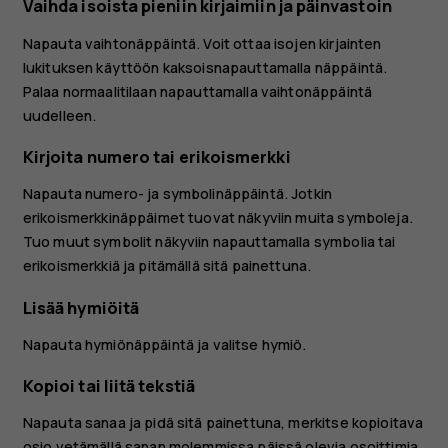
Vaihda isoista pieniin kirjaimiin ja päinvastoin
Napauta vaihtonäppäintä. Voit ottaa isojen kirjainten
lukituksen käyttöön kaksoisnapauttamalla näppäintä.
Palaa normaalitilaan napauttamalla vaihtonäppäintä
uudelleen.
Kirjoita numero tai erikoismerkki
Napauta numero- ja symbolinäppäintä. Jotkin
erikoismerkkinäppäimet tuovat näkyviin muita symboleja.
Tuo muut symbolit näkyviin napauttamalla symbolia tai
erikoismerkkiä ja pitämällä sitä painettuna.
Lisää hymiöitä
Napauta hymiönäppäintä ja valitse hymiö.
Kopioi tai liitä tekstiä
Napauta sanaa ja pidä sitä painettuna, merkitse kopioitava
osio vetämällä sanan molemmissa päissä olevia osoittimia