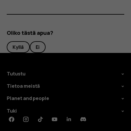
Oliko tästä apua?
Kyllä
Ei
Tutustu
Tietoa meistä
Planet and people
Tuki
Facebook
Instagram
Tiktok
Youtube
Linkedin
Discord