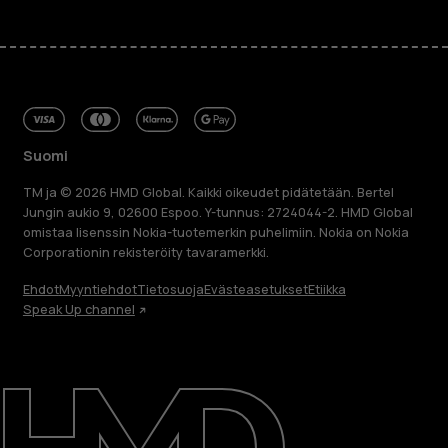
Suomi
TM ja © 2026 HMD Global. Kaikki oikeudet pidätetään. Bertel
Jungin aukio 9, 02600 Espoo. Y-tunnus: 2724044-2. HMD Global
omistaa lisenssin Nokia-tuotemerkin puhelimiin. Nokia on Nokia
Corporationin rekisteröity tavaramerkki.
Ehdot
Myyntiehdot
Tietosuoja
Evästeasetukset
Etiikka
Speak Up channel
Tietoa meistä
Blog
Korjaa, käytä uudelleen, kierrätä
Kestävyys
Tuki