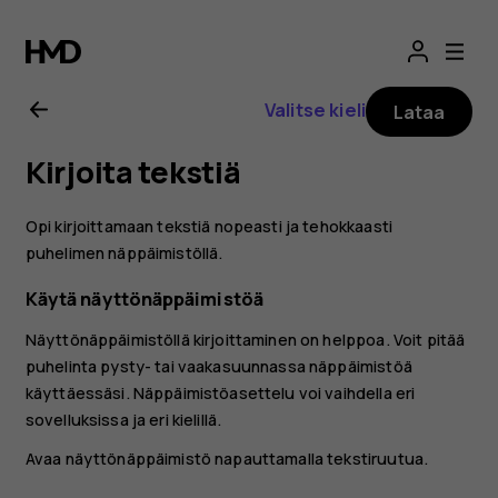
Nokia
2.1
Valitse kieli
Lataa
-
Kirjoita tekstiä
käyttöopas
Opi kirjoittamaan tekstiä nopeasti ja tehokkaasti
puhelimen näppäimistöllä.
Käytä näyttönäppäimistöä
Näyttönäppäimistöllä kirjoittaminen on helppoa. Voit pitää
puhelinta pysty- tai vaakasuunnassa näppäimistöä
käyttäessäsi. Näppäimistöasettelu voi vaihdella eri
sovelluksissa ja eri kielillä.
Avaa näyttönäppäimistö napauttamalla tekstiruutua.