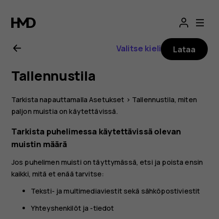
Nokia
2.1
Valitse kieli
Lataa
-
Tallennustila
käyttöopas
Tarkista napauttamalla
Asetukset
>
Tallennustila
, miten
paljon muistia on käytettävissä.
Tarkista puhelimessa käytettävissä olevan
muistin määrä
Jos puhelimen muisti on täyttymässä, etsi ja poista ensin
kaikki, mitä et enää tarvitse:
Teksti- ja multimediaviestit sekä sähköpostiviestit
Yhteyshenkilöt ja -tiedot