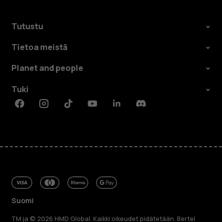
Tutustu
Tietoa meistä
Planet and people
Tuki
Facebook
Instagram
Tiktok
Youtube
Linkedin
Discord
Suomi
TM ja © 2026 HMD Global. Kaikki oikeudet pidätetään. Bertel