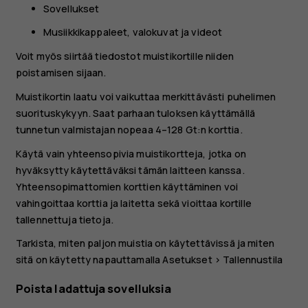
Sovellukset
Musiikkikappaleet, valokuvat ja videot
Voit myös siirtää tiedostot muistikortille niiden
poistamisen sijaan.
Muistikortin laatu voi vaikuttaa merkittävästi puhelimen
suorituskykyyn. Saat parhaan tuloksen käyttämällä
tunnetun valmistajan nopeaa 4–128 Gt:n korttia.
Käytä vain yhteensopivia muistikortteja, jotka on
hyväksytty käytettäväksi tämän laitteen kanssa.
Yhteensopimattomien korttien käyttäminen voi
vahingoittaa korttia ja laitetta sekä vioittaa kortille
tallennettuja tietoja.
Tarkista, miten paljon muistia on käytettävissä ja miten
sitä on käytetty napauttamalla
Asetukset
>
Tallennustila
Poista ladattuja sovelluksia