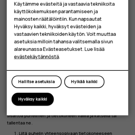
Käytämme evästeitä ja vastaavia tekniikoita
Lisävarusteet
Lisää takaisin käytöstä poistettu sovellus
käyttökokemuksen parantamiseen ja
HMD Terra M
Voit lisätä käytöstä poistetun sovelluksen takaisin
mainosten räätälöintiin. Kun napsautat
sovellusten luetteloon.
Hyväksy kaikki, hyväksyt evästeiden ja
Yrityksille
vastaavien tekniikoiden käytön. Voit muuttaa
Napauta
Asetukset
>
Sovellukset ja ilmoitukset
.
asetuksia milloin tahansa valitsemalla sivun
Tabletit
Napauta
Sovelluksen tiedot
.
alareunassa Evästeasetukset. Lue lisää
Shop
evästekäytännöstä
.
Napauta
Kaikki sovellukset
>
Käytöstä poistetut
sovellukset
.
Oma tili
Napauta sovelluksen nimeä.
Hallitse asetuksia
Hylkää kaikki
Napauta
OTA KÄYTTÖÖN
.
Kopioi sisältöä puhelimen ja tietokoneen välillä
Hyväksy kaikki
Voit kopioida kuvia, videoita ja muuta itse luomaasi
sisältöä puhelimen ja tietokoneen välillä ja katsella tai
tallentaa ne.
Liitä puhelin yhteensopivaan tietokoneeseen