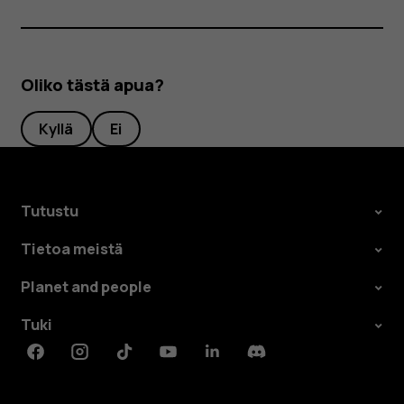
Oliko tästä apua?
Kyllä
Ei
Tutustu
Tietoa meistä
Planet and people
Tuki
Facebook
Instagram
Tiktok
Youtube
Linkedin
Discord