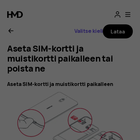
Nokia
2.1
Valitse kieli
Lataa
-
Aseta SIM-kortti ja
käyttöopas
muistikortti paikalleen tai
poista ne
Aseta SIM-kortti ja muistikortti paikalleen