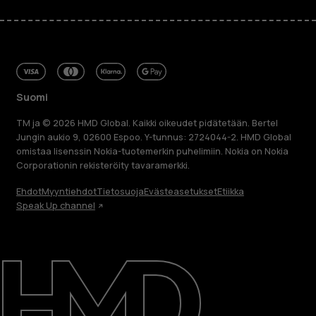
Suomi
TM ja © 2026 HMD Global. Kaikki oikeudet pidätetään. Bertel
Jungin aukio 9, 02600 Espoo. Y-tunnus: 2724044-2. HMD Global
omistaa lisenssin Nokia-tuotemerkin puhelimiin. Nokia on Nokia
Corporationin rekisteröity tavaramerkki.
Ehdot
Myyntiehdot
Tietosuoja
Evästeasetukset
Etiikka
Speak Up channel
Tietoa meistä
Blog
Korjaa, käytä uudelleen, kierrätä
Kestävyys
Tuki