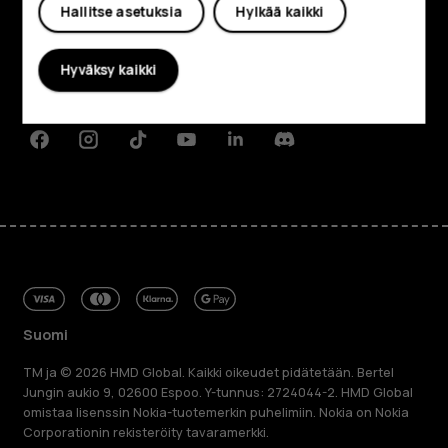
Hallitse asetuksia
Hylkää kaikki
Tietoa meistä
Planet and people
Hyväksy kaikki
Tuki
Facebook
Instagram
Tiktok
Youtube
Linkedin
Discord
Suomi
TM ja © 2026 HMD Global. Kaikki oikeudet pidätetään. Bertel
Jungin aukio 9, 02600 Espoo. Y-tunnus: 2724044-2. HMD Global
omistaa lisenssin Nokia-tuotemerkin puhelimiin. Nokia on Nokia
Corporationin rekisteröity tavaramerkki.