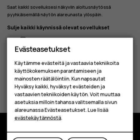
Saat kaikki sovelluksesi näkyviin aloitusnäytössä
pyyhkäisemällä näytön alareunasta ylöspäin.
Sulje kaikki käynnissä olevat sovellukset
Älypuhelimet
Paina
, pyyhkäise kaikkien sovellusten yli ja napauta
check_box_outline_blank
kohtaa
SULJE KAIKKI
.
Evästeasetukset
Perinteiset puhelimet
Käytämme evästeitä ja vastaavia tekniikoita
Lisävarusteet
käyttökokemuksen parantamiseen ja
HMD Terra M
mainosten räätälöintiin. Kun napsautat
Hyväksy kaikki, hyväksyt evästeiden ja
Yrityksille
Oliko tästä apua?
vastaavien tekniikoiden käytön. Voit muuttaa
asetuksia milloin tahansa valitsemalla sivun
Tabletit
Kyllä
Ei
alareunassa Evästeasetukset. Lue lisää
Shop
evästekäytännöstä
.
Tutustu
Oma tili