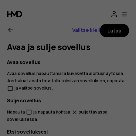
Nokia
2.1
Valitse kieli
Lataa
-
Avaa ja sulje sovellus
käyttöopas
Avaa sovellus
Avaa sovellus napauttamalla kuvaketta aloitusnäytössä.
Jos haluat avata taustalla toimivan sovelluksen, napauta
ja valitse sovellus.
check_box_outline_blank
Sulje sovellus
Napauta
ja napauta kohtaa
suljettavassa
check_box_outline_blank
close
sovelluksessa.
Etsi sovelluksesi