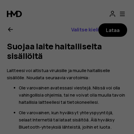
Nokia
2.1
Valitse kieli
Lataa
-
Suojaa laite haitalliselta
käyttöopas
sisällöltä
Laitteesi voi altistua viruksille ja muulle haitalliselle
sisällölle. Noudata seuraavia varotoimia:
Ole varovainen avatessasi viestejä. Niissä voi olla
vahingollisia ohjelmia, tai ne voivat olla muulla tavoin
haitallisia laitteellesi tai tietokoneellesi.
Ole varovainen, kun hyväksyt yhteyspyyntöjä,
selaat Internetiä tai lataat sisältöä. Älä hyväksy
Bluetooth-yhteyksiä lähteistä, joihin et luota.