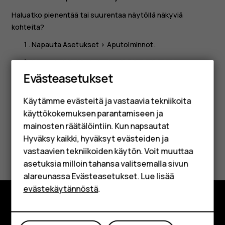
Haluatko pienentää tai suurentaa näytöllä näkyviä
kohteita?
Napauta
Asetukset
>
Aputoiminnot
.
Älypuhelimet
Napauta
Näytön koko
ja säädä näytön kokoa
vetämällä näytön koon liukusäädintä.
Evästeasetukset
Perinteiset puhelimet
Käytämme evästeitä ja vastaavia tekniikoita
Lisävarusteet
käyttökokemuksen parantamiseen ja
HMD Terra M
mainosten räätälöintiin. Kun napsautat
Hyväksy kaikki, hyväksyt evästeiden ja
Yrityksille
Oliko tästä apua?
vastaavien tekniikoiden käytön. Voit muuttaa
asetuksia milloin tahansa valitsemalla sivun
Tabletit
Kyllä
Ei
alareunassa Evästeasetukset. Lue lisää
Shop
evästekäytännöstä
.
Tutustu
Oma tili