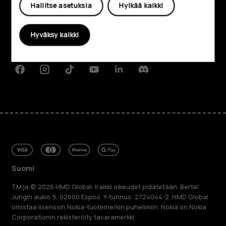
Hallitse asetuksia
Hylkää kaikki
Tietoa meistä
Planet and people
Hyväksy kaikki
Tuki
Facebook
Instagram
Tiktok
Youtube
Linkedin
Discord
Suomi
TM ja © 2026 HMD Global. Kaikki oikeudet pidätetään. Bertel
Jungin aukio 9, 02600 Espoo. Y-tunnus: 2724044-2. HMD Global
omistaa lisenssin Nokia-tuotemerkin puhelimiin. Nokia on Nokia
Corporationin rekisteröity tavaramerkki.