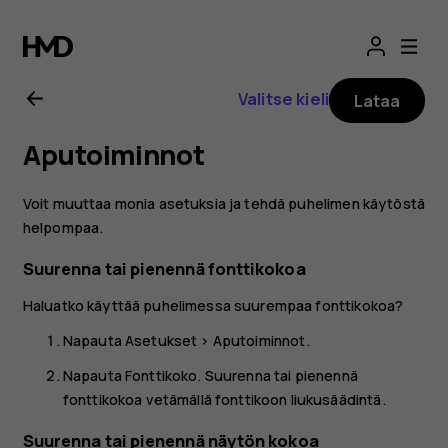
Nokia
2.1
Valitse kieli
Lataa
-
Aputoiminnot
käyttöopas
Voit muuttaa monia asetuksia ja tehdä puhelimen käytöstä
helpompaa.
Suurenna tai pienennä fonttikokoa
Haluatko käyttää puhelimessa suurempaa fonttikokoa?
Napauta
Asetukset
>
Aputoiminnot
.
Napauta
Fonttikoko
. Suurenna tai pienennä
fonttikokoa vetämällä fonttikoon liukusäädintä.
Suurenna tai pienennä näytön kokoa