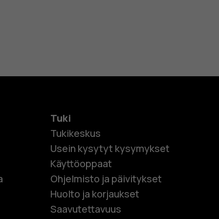
Tuki
Tukikeskus
Usein kysytyt kysymykset
Käyttöoppaat
et
a
Ohjelmisto ja päivitykset
Huolto ja korjaukset
 puhelimet
Saavutettavuus