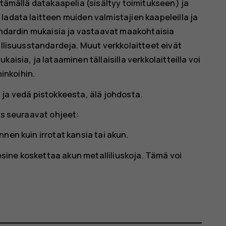
ttämällä datakaapelia (sisältyy toimitukseen) ja
ladata laitteen muiden valmistajien kaapeleilla ja
tandardin mukaisia ja vastaavat maakohtaisia
allisuusstandardeja. Muut verkkolaitteet eivät
aisia, ja lataaminen tällaisilla verkkolaitteilla voi
inkoihin.
ni ja vedä pistokkeesta, älä johdosta.
ös seuraavat ohjeet:
ennen kuin irrotat kansia tai akun.
iesine koskettaa akun metalliliuskoja. Tämä voi