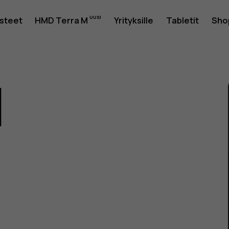
usteet
HMD Terra M
Yrityksille
Tabletit
Sho
1
as