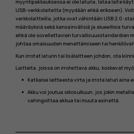
myyntipakkauksessa ei ole laturia, lataa laite käy
USB-verkkolaitetta (myydään ehkä erikseen). Voit 
verkkolaitteilla, jotka ovat vähintään USB 2.0 ‑s
määräyksiä sekä kansainvälisiä ja alueellisia turv
ehkä ole sovellettavien turvallisuusstandardien muk
johtaa omaisuuden menettämiseen tai henkilövah
Kun irrotat laturin tai lisälaitteen johdon, ota kiin
Laitteita, joissa on irrotettava akku, koskevat my
Katkaise laitteesta virta ja irrota laturi aina 
Akku voi joutua oikosulkuun, jos jokin metall
vahingoittaa akkua tai muuta esinettä.