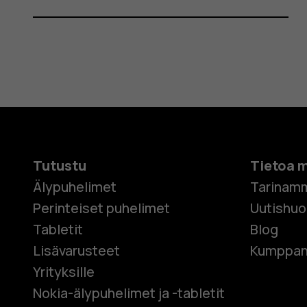
Tutustu
Tietoa 
Älypuhelimet
Tarinam
Perinteiset puhelimet
Uutishu
Tabletit
Blog
Lisävarusteet
Kumppan
Yrityksille
Nokia-älypuhelimet ja -tabletit