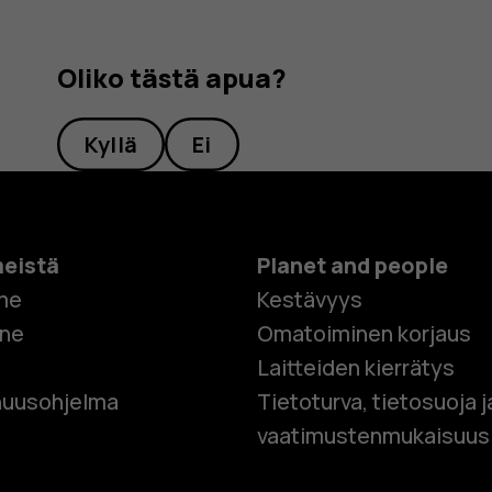
Oliko tästä apua?
Kyllä
Ei
meistä
Planet and people
me
Kestävyys
one
Omatoiminen korjaus
Laitteiden kierrätys
Älypuhelim
uusohjelma
Tietoturva, tietosuoja j
vaatimustenmukaisuus
Perinteiset