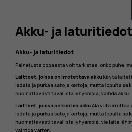
Akku- ja laturitiedo
Akku- ja laturitiedot
Painetusta oppaasta voit tarkistaa, onko puhelimes
Laitteet, joissa on irrotettava akku
Käytä laitet
ladata ja purkaa satoja kertoja, mutta lopulta se 
huomattavasti tavallista lyhyempiä, vaihda akku.
Laitteet, joissa on kiinteä akku
Älä yritä irrottaa
ladata ja purkaa satoja kertoja, mutta lopulta se 
huomattavasti tavallista lyhyempiä, vie laite läh
vaihtoa varten.