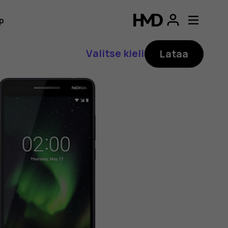
p
Valitse kieli
Lataa