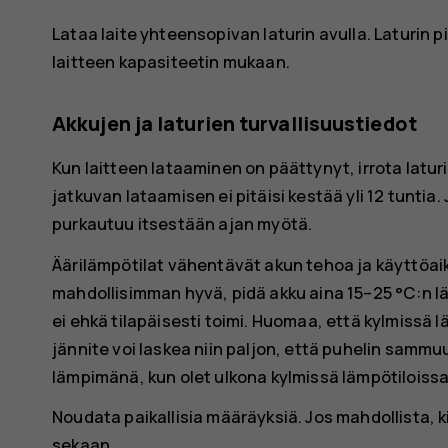
Lataa laite yhteensopivan laturin avulla. Laturin p
laitteen kapasiteetin mukaan.
Akkujen ja laturien turvallisuustiedot
Kun laitteen lataaminen on päättynyt, irrota latur
jatkuvan lataamisen ei pitäisi kestää yli 12 tuntia
purkautuu itsestään ajan myötä.
Äärilämpötilat vähentävät akun tehoa ja käyttöaika
mahdollisimman hyvä, pidä akku aina 15–25 °C:n lä
ei ehkä tilapäisesti toimi. Huomaa, että kylmissä 
jännite voi laskea niin paljon, että puhelin sam
lämpimänä, kun olet ulkona kylmissä lämpötiloissa
Noudata paikallisia määräyksiä. Jos mahdollista, k
sekaan.