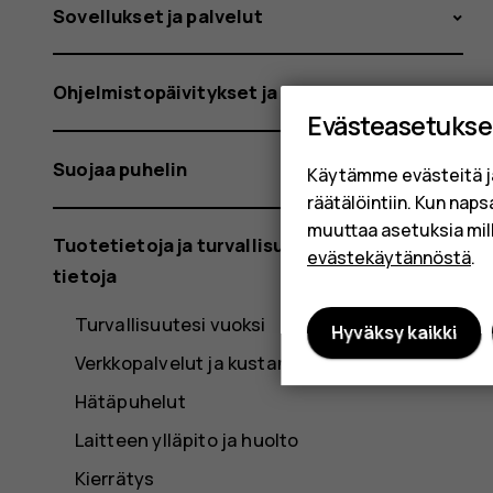
Sovellukset ja palvelut
Ohjelmistopäivitykset ja varmuuskopiot
Evästeasetukse
Suojaa puhelin
Käytämme evästeitä j
räätälöintiin. Kun nap
muuttaa asetuksia mil
Tuotetietoja ja turvallisuutta koskevia
evästekäytännöstä
.
tietoja
Turvallisuutesi vuoksi
Hyväksy kaikki
Verkkopalvelut ja kustannukset
Hätäpuhelut
Laitteen ylläpito ja huolto
Kierrätys