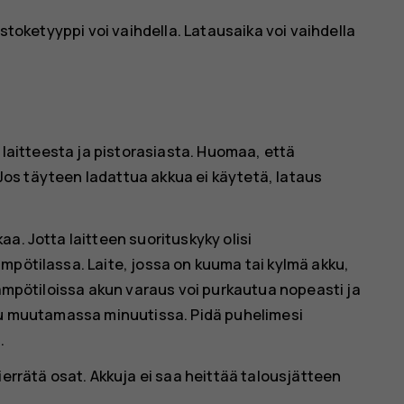
istoketyyppi voi vaihdella. Latausaika voi vaihdella
i laitteesta ja pistorasiasta. Huomaa, että
. Jos täyteen ladattua akkua ei käytetä, lataus
a. Jotta laitteen suorituskyky olisi
mpötilassa. Laite, jossa on kuuma tai kylmä akku,
lämpötiloissa akun varaus voi purkautua nopeasti ja
muu muutamassa minuutissa. Pidä puhelimesi
.
ierrätä osat. Akkuja ei saa heittää talousjätteen