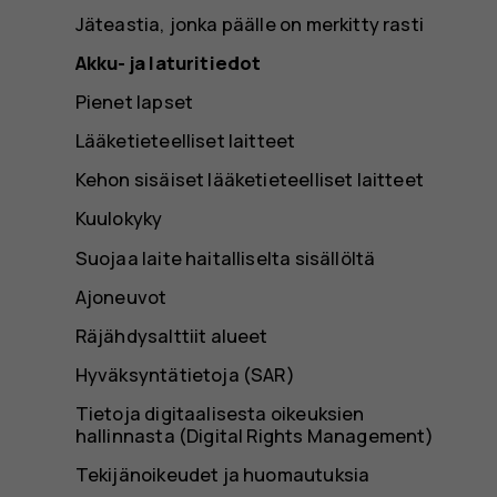
Jäteastia, jonka päälle on merkitty rasti
Akku- ja laturitiedot
Pienet lapset
Lääketieteelliset laitteet
Kehon sisäiset lääketieteelliset laitteet
Kuulokyky
Suojaa laite haitalliselta sisällöltä
Ajoneuvot
Räjähdysalttiit alueet
Hyväksyntätietoja (SAR)
Tietoja digitaalisesta oikeuksien
hallinnasta (Digital Rights Management)
Tekijänoikeudet ja huomautuksia