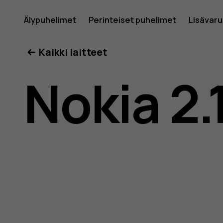
Nokia
Älypuhelimet
Perinteiset puhelimet
Lisävar
Oma tili
Kaikki laitteet
2.1
Nokia 2.
-
käyttöop