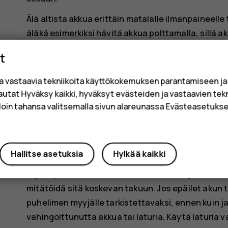
Älä altista akkua erittäin matalalle ilmanpaineelle 
äläkä esimerkiksi hävitä akkua polttamalla, sillä ak
nestettä tai kaasua.
t
Älä pura, leikkaa, purista, taivuta tai puhko akkuja
a vastaavia tekniikoita käyttökokemuksen parantamiseen j
vuotaa, älä päästä nestettä kosketuksiin ihon tai 
sautat Hyväksy kaikki, hyväksyt evästeiden ja vastaavien tek
kosketusalue välittömästi vedellä tai hakeudu lääk
loin tahansa valitsemalla sivun alareunassa Evästeasetukset
vieraita aineksia, äläkä upota akkua veteen tai mu
muille nesteille. Vahingoittunut akku voi räjähtää.
Käytä akkua ja laturia vain niiden aiottuun käyttöt
Hallitse asetuksia
Hylkää kaikki
hyväksymättömien tai yhteensopimattomien akkujen
räjähdysriskin tai muita vaaratilanteita, ja se vo
mitätöidä sitä koskevan takuun. Jos epäilet akun ta
puhelimen myyjälle tarkistettavaksi, ennen kuin j
vahingoittunutta akkua tai laturia. Käytä laturia va