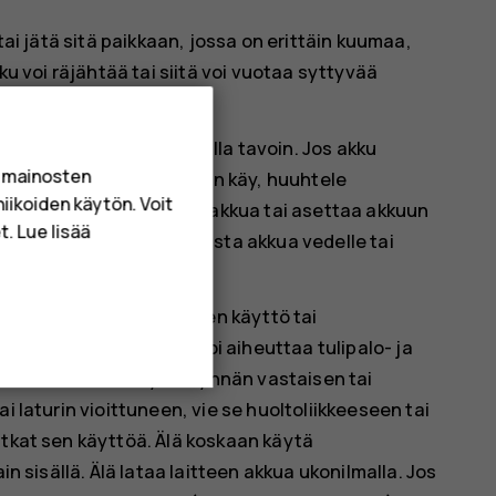
tai jätä sitä paikkaan, jossa on erittäin kuumaa,
ku voi räjähtää tai siitä voi vuotaa syttyvää
 äläkä vaurioita niitä muulla tavoin. Jos akku
a mainosten
silmien kanssa. Mikäli näin käy, huuhtele
niikoiden käytön. Voit
äriin. Älä yritä muokata akkua tai asettaa akkuun
. Lue lisää
uhun nesteeseen tai altista akkua vedelle tai
arkoitukseen. Virheellinen käyttö tai
 tai laturien käyttö voi aiheuttaa tulipalo- ja
i tehdä laitteesta hyväksynnän vastaisen tai
i laturin vioittuneen, vie se huoltoliikkeeseen tai
atkat sen käyttöä. Älä koskaan käytä
in sisällä. Älä lataa laitteen akkua ukonilmalla. Jos