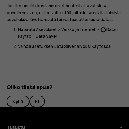
Jos tiedonsiirtokustannukset huolestuttavat sinua,
puhelin neuvoo, miten voit estää joitakin taustalla toimivia
sovelluksia lähettämästä tai vastaanottamasta dataa.
Napauta
Asetukset
>
Verkko ja Internet
>
Datan
data_usage
käyttö
>
Data Saver
.
Vaihda asetuksen
Data Saver
arvoksi
Käytössä
.
Oliko tästä apua?
Kyllä
Ei
Tutustu