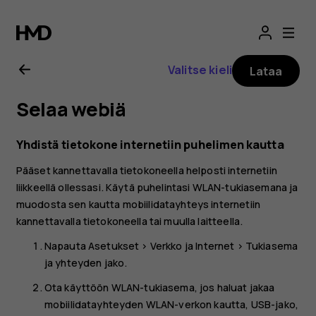
Nokia
2.1
Valitse kieli
Lataa
-
Selaa webiä
käyttöopas
Yhdistä tietokone internetiin puhelimen kautta
Pääset kannettavalla tietokoneella helposti internetiin
liikkeellä ollessasi. Käytä puhelintasi WLAN-tukiasemana ja
muodosta sen kautta mobiilidatayhteys internetiin
kannettavalla tietokoneella tai muulla laitteella.
Napauta
Asetukset
>
Verkko ja Internet
>
Tukiasema
ja yhteyden jako
.
Ota käyttöön
WLAN-tukiasema
, jos haluat jakaa
mobiilidatayhteyden WLAN-verkon kautta,
USB-jako
,