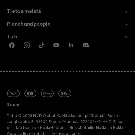
Tietoa meistä
Planet and people
Tuki
Facebook
Instagram
Tiktok
Youtube
Linkedin
Discord
Suomi
TM ja © 2026 HMD Global. Kaikki oikeudet pidätetään. Bertel
Jungin aukio 9, 02600 Espoo. Y-tunnus: 2724044-2. HMD Global
omistaa lisenssin Nokia-tuotemerkin puhelimiin. Nokia on Nokia
Corporationin rekisteröity tavaramerkki.