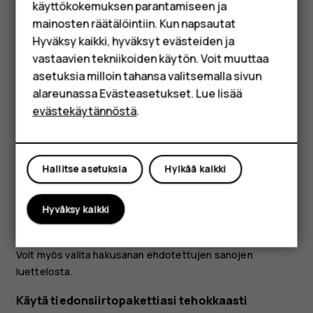
käyttökokemuksen parantamiseen ja
Chrome-selaimessa
HMD Terra M
mainosten räätälöintiin. Kun napsautat
Napauta osoitepalkin vieressä olevaa ruutua.
Hyväksy kaikki, hyväksyt evästeiden ja
Yrityksille
vastaavien tekniikoiden käytön. Voit muuttaa
Napauta
X
-painiketta suljettavassa välilehdessä.
asetuksia milloin tahansa valitsemalla sivun
Tabletit
Hae tietoja webistä
alareunassa Evästeasetukset. Lue lisää
Shop
evästekäytännöstä
.
Tutki webiä sekä koko maailmaa Google Haun avulla. Voit
kirjoittaa hakusanoja näppäimistön avulla.
Oma tili
Chrome-selaimessa
Hallitse asetuksia
Hylkää kaikki
Napauta hakupalkkia.
Kirjoita hakusana hakukenttään.
Hyväksy kaikki
Napauta kohtaa
.
arrow_forward
Voit myös valita hakusanan ehdotettujen sanojen
luettelosta.
Käytä tiedonsiirtopakettiasi tehokkaasti