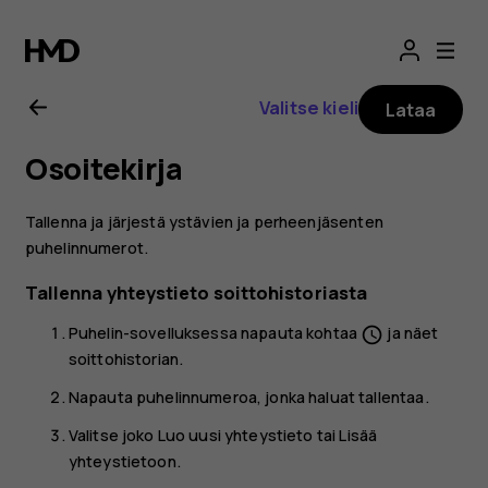
Nokia
2.1
Valitse kieli
Lataa
-
Osoitekirja
käyttöopas
Tallenna ja järjestä ystävien ja perheenjäsenten
puhelinnumerot.
Tallenna yhteystieto soittohistoriasta
Puhelin
-sovelluksessa napauta kohtaa
ja näet
schedule
soittohistorian.
Napauta puhelinnumeroa, jonka haluat tallentaa.
Valitse joko
Luo uusi yhteystieto
tai
Lisää
yhteystietoon
.