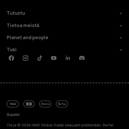
Tutustu
Tietoa meistä
Planet and people
Tuki
Facebook
Instagram
Tiktok
Youtube
Linkedin
Discord
Suomi
TM ja © 2026 HMD Global. Kaikki oikeudet pidätetään. Bertel