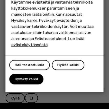
Käytämme evästeitä ja vastaavia tekniikoita
Lisävarusteet
Napauta kohtaa
.
search
käyttökokemuksen parantamiseen ja
HMD Terra M
mainosten räätälöintiin. Kun napsautat
Suodata osoitekirjaasi
Hyväksy kaikki, hyväksyt evästeiden ja
Yrityksille
vastaavien tekniikoiden käytön. Voit muuttaa
Napauta
Osoitekirja
>
>
Asetukset
, napauta
menu
settings
asetuksia milloin tahansa valitsemalla sivun
Lajittele
tai
Nimen muoto
Osoitekirja-luettelossa.
Tabletit
alareunassa Evästeasetukset. Lue lisää
Tuo tai vie yhteystiedot
Shop
evästekäytännöstä
.
Napauta
Osoitekirja
>
>
Asetukset
>
Tuo/vie
.
menu
settings
Oma tili
Hallitse asetuksia
Hylkää kaikki
Hyväksy kaikki
Oliko tästä apua?
Kyllä
Ei