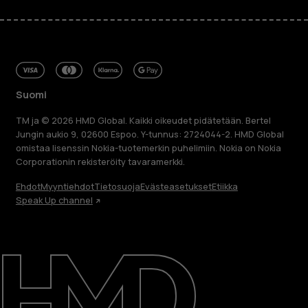
Suomi
TM ja © 2026 HMD Global. Kaikki oikeudet pidätetään. Bertel
Jungin aukio 9, 02600 Espoo. Y-tunnus: 2724044-2. HMD Global
omistaa lisenssin Nokia-tuotemerkin puhelimiin. Nokia on Nokia
Corporationin rekisteröity tavaramerkki.
Ehdot
Myyntiehdot
Tietosuoja
Evästeasetukset
Etiikka
Speak Up channel
Tietoa meistä
Blog
Korjaa, käytä uudelleen, kierrätä
Kestävyys
Tuki