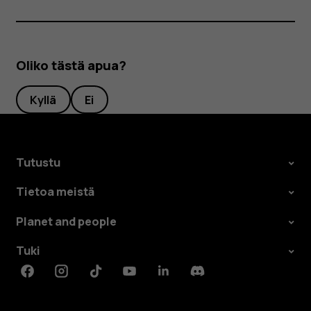
Oliko tästä apua?
Kyllä
Ei
Tutustu
Tietoa meistä
Planet and people
Tuki
Facebook
Instagram
Tiktok
Youtube
Linkedin
Discord