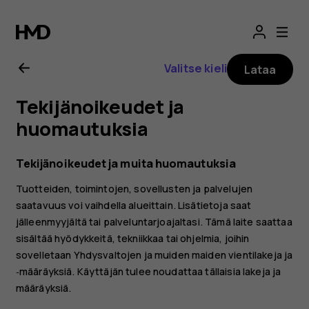
Nokia
2.1
Valitse kieli
Lataa
-
Tekijänoikeudet ja
käyttöopas
huomautuksia
Tekijänoikeudet ja muita huomautuksia
Tuotteiden, toimintojen, sovellusten ja palvelujen
saatavuus voi vaihdella alueittain. Lisätietoja saat
jälleenmyyjältä tai palveluntarjoajaltasi. Tämä laite saattaa
sisältää hyödykkeitä, tekniikkaa tai ohjelmia, joihin
sovelletaan Yhdysvaltojen ja muiden maiden vientilakeja ja
‑määräyksiä. Käyttäjän tulee noudattaa tällaisia lakeja ja
määräyksiä.