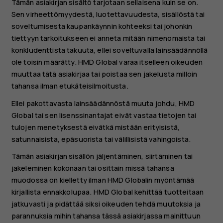
Tämän asiakirjan sisältö tarjotaan sellaisena kuin se on.
Sen virheettömyydestä, luotettavuudesta, sisällöstä tai
soveltumisesta kaupankäynnin kohteeksi tai johonkin
tiettyyn tarkoitukseen ei anneta mitään nimenomaista tai
konkludenttista takuuta, ellei soveltuvalla lainsäädännöllä
ole toisin määrätty. HMD Global varaa itselleen oikeuden
muuttaa tätä asiakirjaa tai poistaa sen jakelusta milloin
tahansa ilman etukäteisilmoitusta.
Ellei pakottavasta lainsäädännöstä muuta johdu, HMD
Global tai sen lisenssinantajat eivät vastaa tietojen tai
tulojen menetyksestä eivätkä mistään erityisistä,
satunnaisista, epäsuorista tai välillisistä vahingoista.
Tämän asiakirjan sisällön jäljentäminen, siirtäminen tai
jakeleminen kokonaan tai osittain missä tahansa
muodossa on kielletty ilman HMD Globalin myöntämää
kirjallista ennakkolupaa. HMD Global kehittää tuotteitaan
jatkuvasti ja pidättää siksi oikeuden tehdä muutoksia ja
parannuksia mihin tahansa tässä asiakirjassa mainittuun