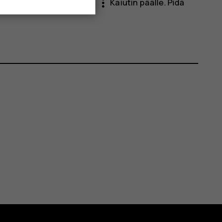
more_vert
uttimista napauttamalla
Kaiutin päälle
. Pidä