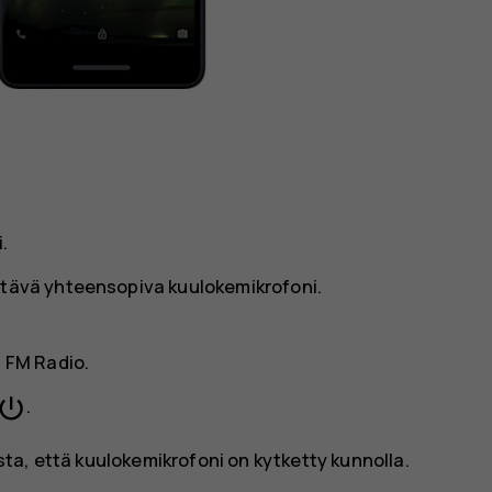
.
ttävä yhteensopiva kuulokemikrofoni.
a
FM Radio
.
wer_settings_new
.
ista, että kuulokemikrofoni on kytketty kunnolla.