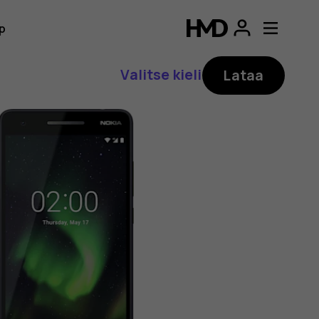
p
Valitse kieli
Lataa