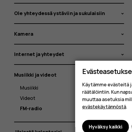
Ole yhteydessä ystäviin ja sukulaisiin
Kamera
Internet ja yhteydet
Evästeasetukse
Musiikki ja videot
Käytämme evästeitä j
Musiikki
räätälöintiin. Kun nap
Videot
muuttaa asetuksia mil
evästekäytännöstä
.
FM-radio
Hyväksy kaikki
Järjestä kalenterisi