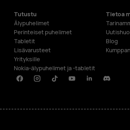
Tutustu
Tietoa 
Älypuhelimet
Tarinam
Perinteiset puhelimet
Uutishu
Tabletit
Blog
Lisävarusteet
Kumppan
Yrityksille
Nokia-älypuhelimet ja -tabletit
Facebook
Instagram
Tiktok
Youtube
Linkedin
Discord
Tietoa meistä