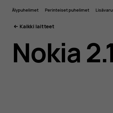
Nokia
Älypuhelimet
Perinteiset puhelimet
Lisävar
Oma tili
Kaikki laitteet
2.1
Nokia 2.
-
käyttöop