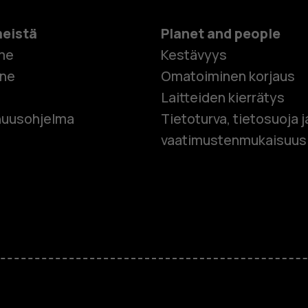
meistä
Planet and people
me
Kestävyys
one
Omatoiminen korjaus
Laitteiden kierrätys
Älypuhelim
uusohjelma
Tietoturva, tietosuoja j
vaatimustenmukaisuus
Perinteiset
Lisävaruste
HMD Terra 