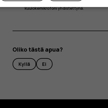
Vihje:
Kuuntele radioasemaa puhelimen kai
kuulokemikrofoni yhdistettynä.
Oliko tästä apua?
Kyllä
Ei