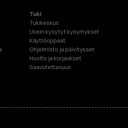
Tuki
Tukikeskus
Usein kysytyt kysymykset
Käyttöoppaat
et
a
Ohjelmisto ja päivitykset
Huolto ja korjaukset
 puhelimet
Saavutettavuus
et
M