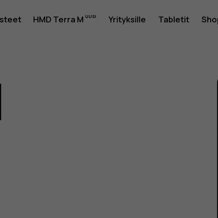
usteet
HMD Terra M
Yrityksille
Tabletit
Sho
1
as