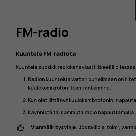
FM-radio
Kuuntele FM-radiota
Kuuntele suosikkiradiokanaviasi liikkeellä ollessasi
Radion kuuntelua varten puhelimeen on liite
1
Kuulokemikrofoni toimii antennina.
Kun olet liittänyt kuulokemikrofonin, napaut
po
Käynnistä tai sammuta radio napauttamalla
Vianmääritysvihje:
Jos radio ei toimi, varm