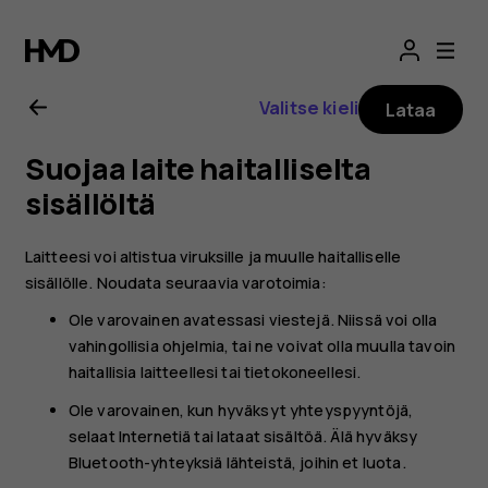
Nokia
2.1
Valitse kieli
Lataa
-
Suojaa laite haitalliselta
käyttöopas
sisällöltä
Laitteesi voi altistua viruksille ja muulle haitalliselle
sisällölle. Noudata seuraavia varotoimia:
Ole varovainen avatessasi viestejä. Niissä voi olla
vahingollisia ohjelmia, tai ne voivat olla muulla tavoin
haitallisia laitteellesi tai tietokoneellesi.
Ole varovainen, kun hyväksyt yhteyspyyntöjä,
selaat Internetiä tai lataat sisältöä. Älä hyväksy
Bluetooth-yhteyksiä lähteistä, joihin et luota.