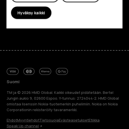
Planet and people
Hyväksy kaikki
Tuki
Facebook
Instagram
Tiktok
Youtube
Linkedin
Discord
Suomi
TM ja © 2026 HMD Global. Kaikki oikeudet pidätetään. Bertel
Jungin aukio 9, 02600 Espoo. Y-tunnus: 2724044-2. HMD Global
omistaa lisenssin Nokia-tuotemerkin puhelimiin. Nokia on Nokia
Corporationin rekisteröity tavaramerkki.
Ehdot
Myyntiehdot
Tietosuoja
Evästeasetukset
Etiikka
Speak Up channel