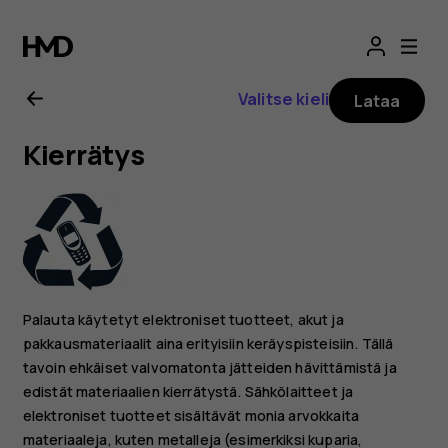
Nokia
2.1
Valitse kieli
Lataa
-
Kierrätys
käyttöopas
Palauta käytetyt elektroniset tuotteet, akut ja
pakkausmateriaalit aina erityisiin keräyspisteisiin. Tällä
tavoin ehkäiset valvomatonta jätteiden hävittämistä ja
edistät materiaalien kierrätystä. Sähkölaitteet ja
elektroniset tuotteet sisältävät monia arvokkaita
materiaaleja, kuten metalleja (esimerkiksi kuparia,