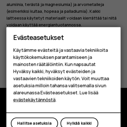
alumiinia, terästä ja magnesiumia) ja arvometalleja
(esimerkiksi kultaa, hopeaa ja palladiumia). Kaikki
laitteessa käytetyt materiaalit voidaan kierrättää tai niitä
voidaan käyttää energiantuotannossa.
Älypuhelimet
Evästeasetukset
Perinteiset puhelimet
Käytämme evästeitä ja vastaavia tekniikoita
Lisävarusteet
käyttökokemuksen parantamiseen ja
HMD Terra M
mainosten räätälöintiin. Kun napsautat
Oliko tästä apua?
Hyväksy kaikki, hyväksyt evästeiden ja
Yrityksille
vastaavien tekniikoiden käytön. Voit muuttaa
Kyllä
Ei
asetuksia milloin tahansa valitsemalla sivun
Tabletit
alareunassa Evästeasetukset. Lue lisää
Shop
evästekäytännöstä
.
Tutustu
Oma tili
Tietoa meistä
Hallitse asetuksia
Hylkää kaikki