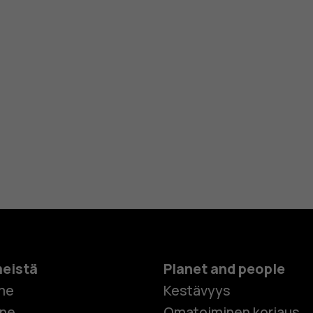
meistä
Planet and people
me
Kestävyys
one
Omatoiminen korjaus