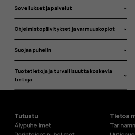
Sovellukset ja palvelut
Ohjelmistopäivitykset ja varmuuskopiot
Suojaa puhelin
Tuotetietoja ja turvallisuutta koskevia
tietoja
Tutustu
Tietoa 
Älypuhelimet
Tarinam
Perinteiset puhelimet
Uutishu