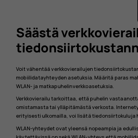
Säästä verkkovierai
tiedonsiirtokustan
Voit vähentää verkkovierailujen tiedonsiirtokust
mobiilidatayhteyden asetuksia. Määritä paras m
WLAN- ja matkapuhelinverkkoasetuksia.
Verkkovierailu tarkoittaa, että puhelin vastaanot
omistamasta tai ylläpitämästä verkosta. Interne
erityisesti ulkomailla, voi lisätä tiedonsiirtokuluj
WLAN-yhteydet ovat yleensä nopeampia ja edullis
käytettävissä on sekä WLAN-yhteys että mobiilid