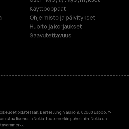
Käyttöoppaat
et
a
Ohjelmisto ja päivitykset
Huolto ja korjaukset
 puhelimet
Saavutettavuus
et
M
oikeudet pidätetään. Bertel Jungin aukio 9, 02600 Espoo. Y-
mistaa lisenssin Nokia-tuotemerkin puhelimiin. Nokia on
 tavaramerkki.