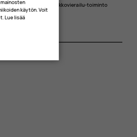
a mainosten
helinverkko
ja poista
Verkkovierailu
-toiminto
niikoiden käytön. Voit
. Lue lisää