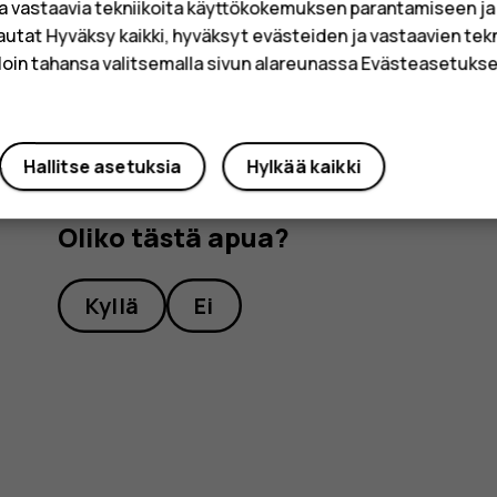
a vastaavia tekniikoita käyttökokemuksen parantamiseen j
Napauta
Asetukset
>
Verkko ja Internet
>
Matkapu
sautat Hyväksy kaikki, hyväksyt evästeiden ja vastaavien tek
käytöstä.
loin tahansa valitsemalla sivun alareunassa Evästeasetukset
Hallitse asetuksia
Hylkää kaikki
Oliko tästä apua?
Kyllä
Ei