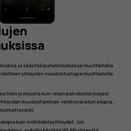
lujen
nuksissa
annuksia ja säästää puhelinlaskuissa muuttamalla
ahdollinen yhteyden muodostustapa muuttamalla
taa tietoja muusta kuin oman palveluntarjoajasi
tyhteyden muodostaminen verkkovierailun aikana,
a huomattavasti.
empia kuin mobiilidatayhteydet. Jos
atayhteys, puhelin käyttää WLAN-yhteyttä.