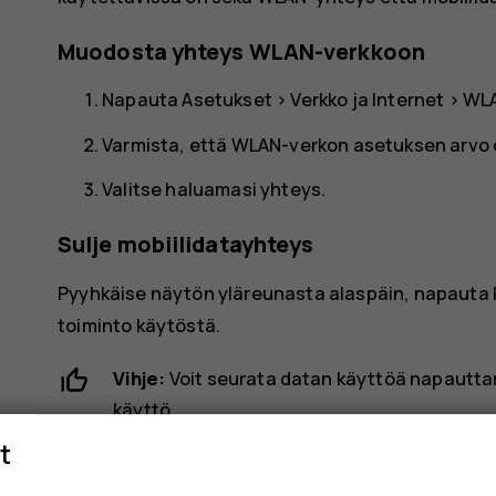
Muodosta yhteys WLAN-verkkoon
Napauta
Asetukset
>
Verkko ja Internet
>
WL
Varmista, että WLAN-verkon asetuksen arvo
Valitse haluamasi yhteys.
Sulje mobiilidatayhteys
Pyyhkäise näytön yläreunasta alaspäin, napauta
toiminto käytöstä.
Vihje:
Voit seurata datan käyttöä napautt
käyttö
.
t
Lopeta tiedonsiirto verkkovierailun aik