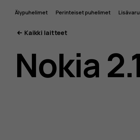
Nokia
Älypuhelimet
Perinteiset puhelimet
Lisävar
Oma tili
Kaikki laitteet
2.1
Nokia 2.
-
käyttöop