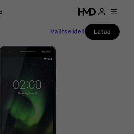
p
Valitse kieli
Lataa