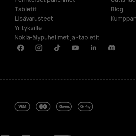
Tabletit
Blog
Lisävarusteet
Kumppan
Yrityksille
Nokia-älypuhelimet ja -tabletit
Facebook
Instagram
Tiktok
Youtube
Linkedin
Discord
Tietoa meistä
Blog
Korjaa, käytä uudelleen, kierrätä
Kestävyys