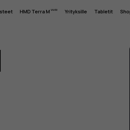
usteet
HMD Terra M
Yrityksille
Tabletit
Sho
1
as