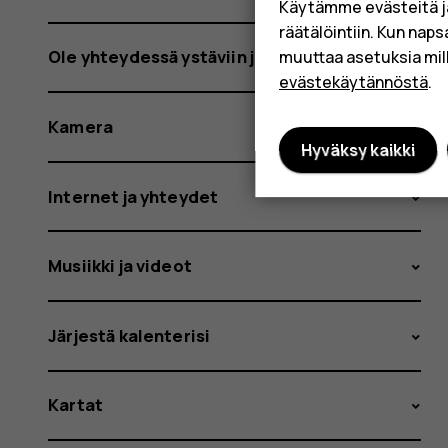
Käytämme evästeitä j
räätälöintiin. Kun nap
Ole yhteydessä ystäviin ja sukulaisiin
muuttaa asetuksia mil
evästekäytännöstä
.
Kamera
Hyväksy kaikki
Internet ja yhteydet
Musiikki ja videot
Järjestä kalenterisi
Kartat