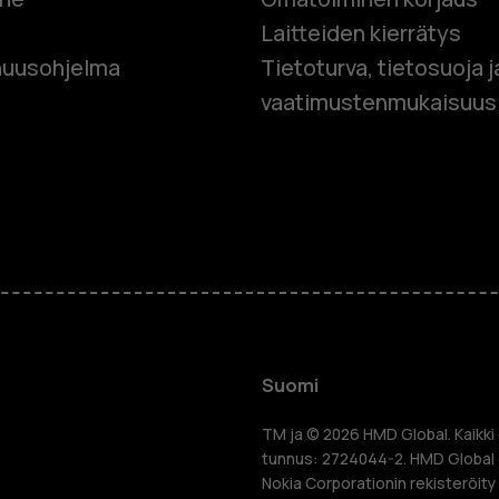
Laitteiden kierrätys
Älypuhelim
uusohjelma
Tietoturva, tietosuoja j
vaatimustenmukaisuus
Perinteiset
Lisävaruste
HMD Terra 
Yrityksille
Suomi
Tabletit
TM ja © 2026 HMD Global. Kaikki 
tunnus: 2724044-2. HMD Global o
Nokia Corporationin rekisteröity