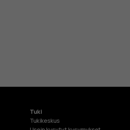
Tuki
Tukikeskus
Usein kysytyt kysymykset