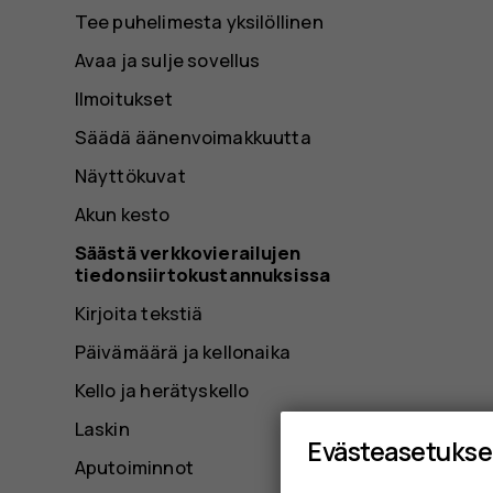
Tee puhelimesta yksilöllinen
Avaa ja sulje sovellus
Ilmoitukset
Säädä äänenvoimakkuutta
Näyttökuvat
Akun kesto
Säästä verkkovierailujen
tiedonsiirtokustannuksissa
Kirjoita tekstiä
Päivämäärä ja kellonaika
Kello ja herätyskello
Laskin
Evästeasetukse
Aputoiminnot