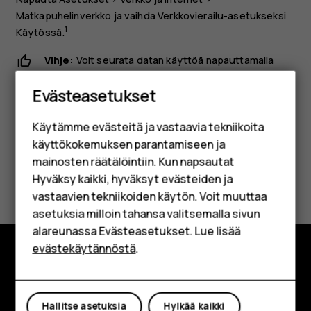
Matkapuhelinverkko
ja vaihda
Verkkovierailu
-asetukseksi
1
Käytössä
.
Vihje:
Voit seurata datan käyttöä napauttamalla
Älypuhelimet
Asetukset
>
Verkko ja Internet
>
Datan käyttö
.
Evästeasetukset
Perinteiset puhelimet
Käytämme evästeitä ja vastaavia tekniikoita
Lisävarusteet
käyttökokemuksen parantamiseen ja
HMD Terra M
mainosten räätälöintiin. Kun napsautat
Oliko tästä apua?
Hyväksy kaikki, hyväksyt evästeiden ja
Yrityksille
vastaavien tekniikoiden käytön. Voit muuttaa
Kyllä
Ei
asetuksia milloin tahansa valitsemalla sivun
Tabletit
alareunassa Evästeasetukset. Lue lisää
Shop
evästekäytännöstä
.
Tutustu
Oma tili
Tietoa meistä
Hallitse asetuksia
Hylkää kaikki