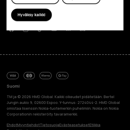
Planet and people
Hyväksy kaikki
Tuki
Facebook
Instagram
Tiktok
Youtube
Linkedin
Discord
Suomi
TM ja © 2026 HMD Global. Kaikki oikeudet pidätetään. Bertel
Jungin aukio 9, 02600 Espoo. Y-tunnus: 2724044-2. HMD Global
omistaa lisenssin Nokia-tuotemerkin puhelimiin. Nokia on Nokia
Corporationin rekisteröity tavaramerkki.
Ehdot
Myyntiehdot
Tietosuoja
Evästeasetukset
Etiikka