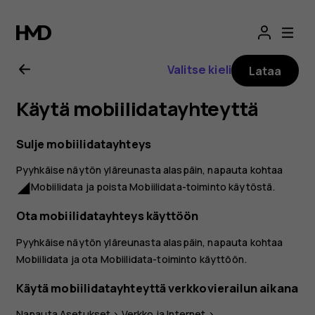
Nokia
2.1
Valitse kieli
Lataa
-
Käytä mobiilidatayhteyttä
käyttöopas
Sulje mobiilidatayhteys
Pyyhkäise näytön yläreunasta alaspäin, napauta kohtaa
Mobiilidata
ja poista
Mobiilidata
-toiminto käytöstä.
network_cell
Ota mobiilidatayhteys käyttöön
Pyyhkäise näytön yläreunasta alaspäin, napauta kohtaa
Mobiilidata
ja ota
Mobiilidata
-toiminto käyttöön.
Käytä mobiilidatayhteyttä verkkovierailun aikana
Napauta
Asetukset
>
Verkko ja Internet
>