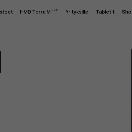
usteet
HMD Terra M
Yrityksille
Tabletit
Sho
1
as