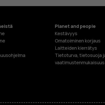
meistä
Planet and people
me
Kestävyys
one
Omatoiminen korjaus
Laitteiden kierrätys
Älypuhelim
uusohjelma
Tietoturva, tietosuoja j
vaatimustenmukaisuus
Perinteiset
Lisävaruste