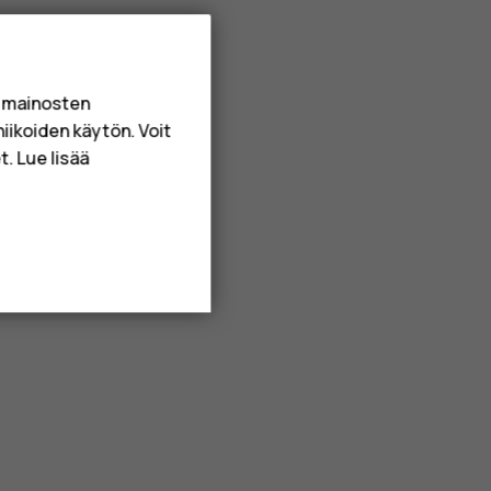
a mainosten
niikoiden käytön. Voit
. Lue lisää