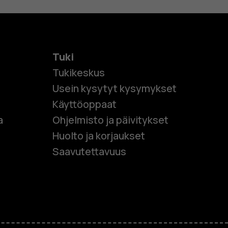
Tuki
Tukikeskus
Usein kysytyt kysymykset
Käyttöoppaat
et
a
Ohjelmisto ja päivitykset
Huolto ja korjaukset
 puhelimet
Saavutettavuus
et