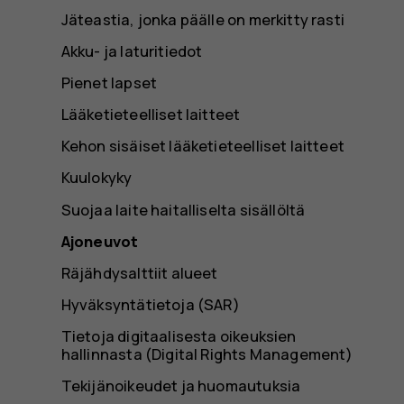
Jäteastia, jonka päälle on merkitty rasti
Akku- ja laturitiedot
Pienet lapset
Lääketieteelliset laitteet
Kehon sisäiset lääketieteelliset laitteet
Kuulokyky
Suojaa laite haitalliselta sisällöltä
Ajoneuvot
Räjähdysalttiit alueet
Hyväksyntätietoja (SAR)
Tietoja digitaalisesta oikeuksien
hallinnasta (Digital Rights Management)
Tekijänoikeudet ja huomautuksia