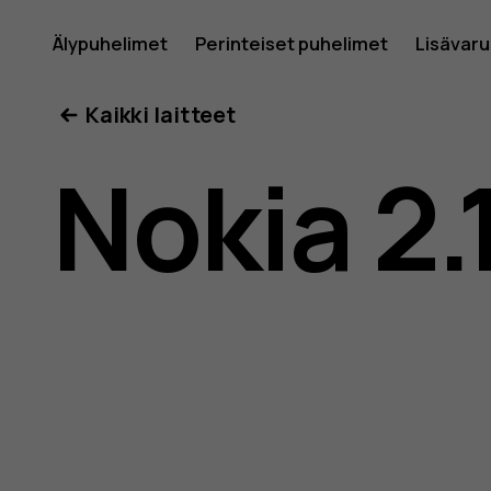
Nokia
Älypuhelimet
Perinteiset puhelimet
Lisävar
Oma tili
Kaikki laitteet
2.1
Nokia 2.
-
käyttöop