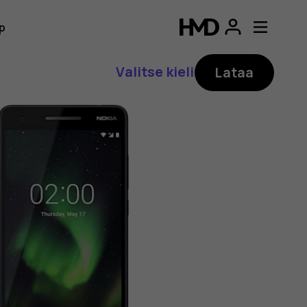
p
Valitse kieli
Lataa