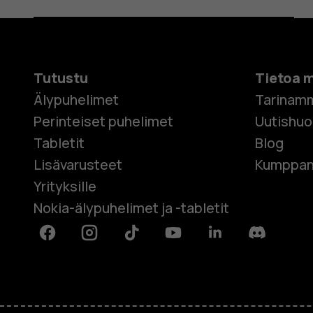
Tutustu
Tietoa 
Älypuhelimet
Tarinam
Perinteiset puhelimet
Uutishu
Tabletit
Blog
Lisävarusteet
Kumppan
Yrityksille
Nokia-älypuhelimet ja -tabletit
Facebook
Instagram
Tiktok
Youtube
Linkedin
Discord