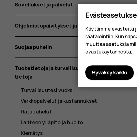
Sovellukset ja palvelut
Evästeasetukse
Ohjelmistopäivitykset ja varmuuskopiot
Käytämme evästeitä j
räätälöintiin. Kun nap
muuttaa asetuksia mil
Suojaa puhelin
evästekäytännöstä
.
Tuotetietoja ja turvallisuutta koskevia
Hyväksy kaikki
tietoja
Turvallisuutesi vuoksi
Verkkopalvelut ja kustannukset
Hätäpuhelut
Laitteen ylläpito ja huolto
Kierrätys