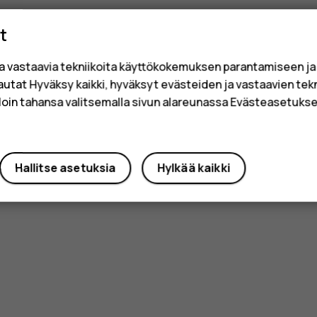
t
a vastaavia tekniikoita käyttökokemuksen parantamiseen j
sautat Hyväksy kaikki, hyväksyt evästeiden ja vastaavien tek
loin tahansa valitsemalla sivun alareunassa Evästeasetukset
Hallitse asetuksia
Hylkää kaikki