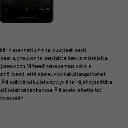
ärin asennettuihin tai puutteellisesti
a saat ajoneuvon tai sen laitteiden valmistajalta.
ajoneuvoon. Virheellinen asennus voi olla
ännöllisesti, että ajoneuvosi kaikki langattomat
 Älä säilytä tai kuljeta syttyviä tai räjähdysalttiita
i lisälaitteiden kanssa. Älä aseta laitetta tai
äyttyessään.