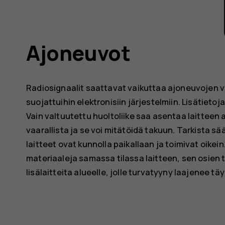
Ajoneuvot
Radiosignaalit saattavat vaikuttaa ajoneuvojen vä
suojattuihin elektronisiin järjestelmiin. Lisätietoj
Vain valtuutettu huoltoliike saa asentaa laitteen 
vaarallista ja se voi mitätöidä takuun. Tarkista sä
laitteet ovat kunnolla paikallaan ja toimivat oikein.
materiaaleja samassa tilassa laitteen, sen osien ta
lisälaitteita alueelle, jolle turvatyyny laajenee t