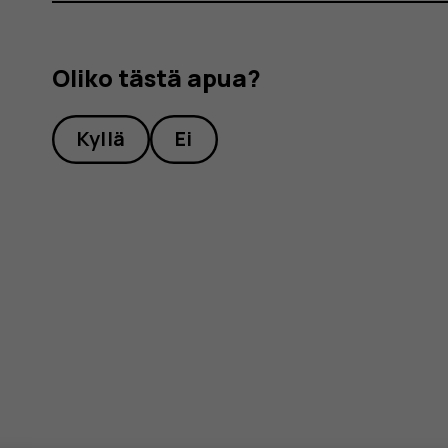
Oliko tästä apua?
Kyllä
Ei