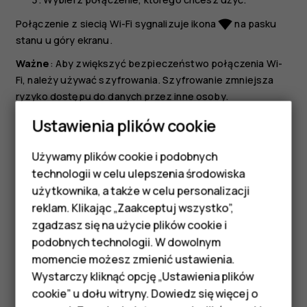
Połączenie z siecią Wi-Fi sygnalizuje ikona
na pasku
network_wifi
stanu u góry ekranu.
Ważne
: Aby zwiększyć bezpieczeństwo połączenia Wi-
Fi, należy używać szyfrowania. Szyfrowanie zmniejsza
ryzyko dostępu do danych przez inne osoby.
Ustawienia plików cookie
Wskazówka:
Jeśli chcesz śledzić lokalizacje, gdy
sygnały satelitarne nie są dostępne, np. w
Używamy plików cookie i podobnych
pomieszczeniach lub między wysokimi budynkami,
Smartfony
technologii w celu ulepszenia środowiska
włącz sieć Wi-Fi w celu zwiększenia dokładności
Telefony z funkcjami
użytkownika, a także w celu personalizacji
ustalania pozycji.
reklam. Klikając „Zaakceptuj wszystko”,
podstawowymi
zgadzasz się na użycie plików cookie i
podobnych technologii. W dowolnym
Akcesoria
momencie możesz zmienić ustawienia.
HMD Terra M
Wystarczy kliknąć opcję „Ustawienia plików
Czy te informacje były pomocne?
cookie” u dołu witryny. Dowiedz się więcej o