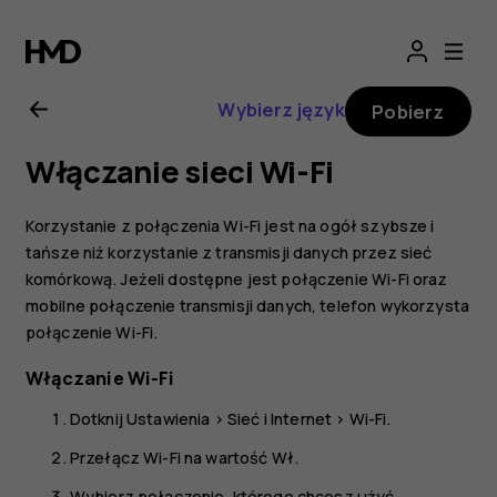
Instrukcja
obsługi
Wybierz język
Pobierz
telefonu
Włączanie sieci Wi-Fi
Nokia
Korzystanie z połączenia Wi-Fi jest na ogół szybsze i
7
tańsze niż korzystanie z transmisji danych przez sieć
komórkową. Jeżeli dostępne jest połączenie Wi-Fi oraz
mobilne połączenie transmisji danych, telefon wykorzysta
Plus
połączenie Wi-Fi.
Włączanie Wi-Fi
Dotknij
Ustawienia
>
Sieć i Internet
>
Wi-Fi
.
Przełącz Wi-Fi na wartość
Wł.
Wybierz połączenie, którego chcesz użyć.