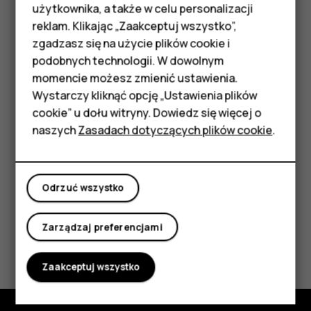
Telefony z funkcjami
użytkownika, a także w celu personalizacji
Jeśli Twój poprzedni telefon działał na Androidzie i miał
reklam. Klikając „Zaakceptuj wszystko”,
włączone tworzenie kopii zapasowych na koncie Google,
podstawowymi
zgadzasz się na użycie plików cookie i
możesz przywrócić ustawienia aplikacji i hasła do sieci Wi-
podobnych technologii. W dowolnym
Fi.
Akcesoria
momencie możesz zmienić ustawienia.
Dotknij kolejno
Ustawienia
>
System
>
Kopia
HMD Terra M
Wystarczy kliknąć opcję „Ustawienia plików
zapasowa
.
cookie” u dołu witryny. Dowiedz się więcej o
Tablety
Przełącz opcję
Kopia zapasowa na Dysku Google
na
naszych
Zasadach dotyczących plików cookie
.
wartość
Wł
.
Moje konto
Odrzuć wszystko
Zarządzaj preferencjami
Czy te informacje były pomocne?
Zaakceptuj wszystko
Tak
Nie