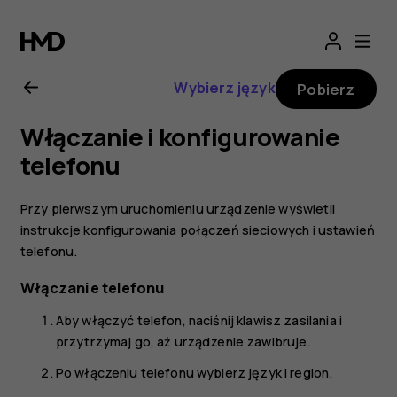
Instrukcja
obsługi
Wybierz język
Pobierz
telefonu
Włączanie i konfigurowanie
Nokia
telefonu
7
Przy pierwszym uruchomieniu urządzenie wyświetli
instrukcje konfigurowania połączeń sieciowych i ustawień
Plus
telefonu.
Włączanie telefonu
Aby włączyć telefon, naciśnij klawisz zasilania i
przytrzymaj go, aż urządzenie zawibruje.
Po włączeniu telefonu wybierz język i region.