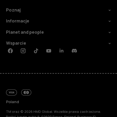
Poznaj
Informacje
Planet and people
Wsparcie
Facebook
Instagram
Tiktok
Youtube
Linkedin
Discord
Poland
TM oraz © 2026 HMD Global. Wszelkie prawa zastrzeżone.
Bertel Jungin aukio 9, 02600 Espoo, Finland. Business ID