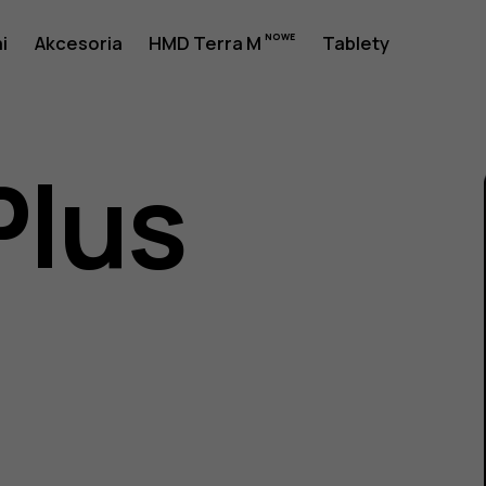
a
i
Akcesoria
HMD Terra M
Tablety
Plus