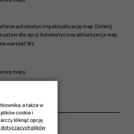
efonie automatyczną aktualizację map. Dotknij
e ustaw dla opcji
Automatyczna aktualizacja map
ine
wartość
Wł.
nazwę mapy.
tkownika, a także w
plików cookie i
rczy kliknąć opcję
 dotyczących plików