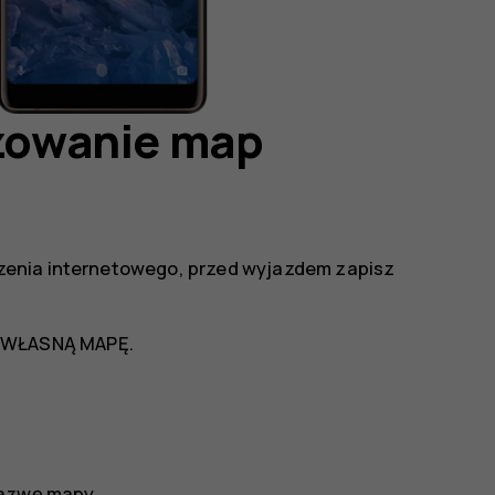
izowanie map
zenia internetowego, przed wyjazdem zapisz
 WŁASNĄ MAPĘ
.
nazwę mapy.