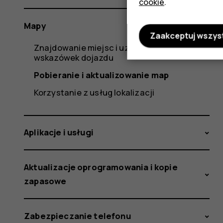
cookie
.
Mapy
Zaakceptuj wszys
Znajdowanie miejsc i uzyskiwanie
wskazówek dojazdu
Pobieranie i aktualizowanie map
Korzystanie z usług lokalizacji
Aplikacje i usługi
Aktualizacje oprogramowania i kopie
zapasowe
Zabezpieczanie telefonu