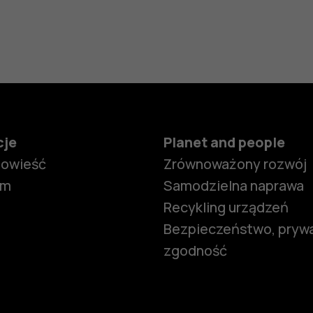
cje
Planet and people
powieść
Zrównoważony rozwój
om
Samodzielna naprawa
Recykling urządzeń
Bezpieczeństwo, prywa
zgodność
Smartfony