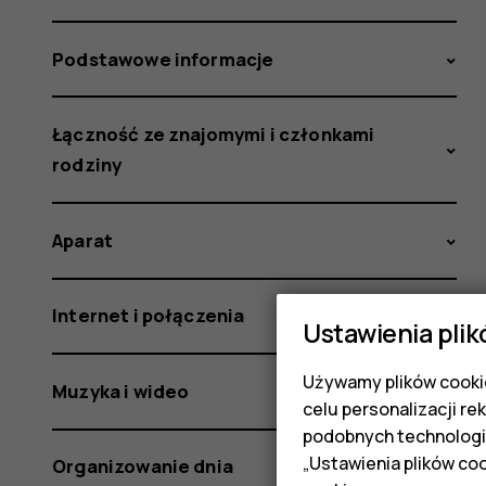
Podstawowe informacje
Łączność ze znajomymi i członkami
rodziny
Aparat
Internet i połączenia
Ustawienia plik
Używamy plików cookie
Muzyka i wideo
celu personalizacji re
podobnych technologi
„Ustawienia plików coo
Organizowanie dnia