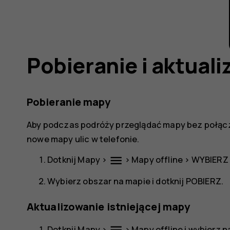
Pobieranie i aktual
Pobieranie mapy
Aby podczas podróży przeglądać mapy bez połąc
nowe mapy ulic w telefonie.
menu
Dotknij
Mapy
>
>
Mapy offline
>
WYBIERZ
Wybierz obszar na mapie i dotknij
POBIERZ
.
Aktualizowanie istniejącej mapy
Dotknij
Mapy
>
>
Mapy offline
i wybierz 