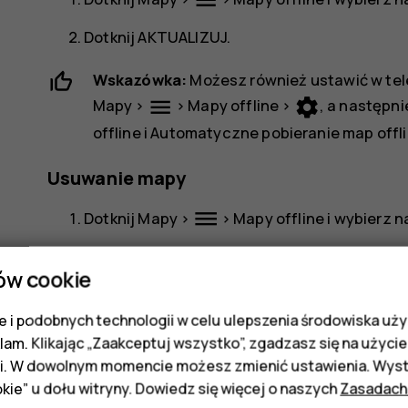
menu
Dotknij
AKTUALIZUJ
.
Wskazówka:
Możesz również ustawić w tel
menu
settings
Mapy
>
>
Mapy offline
>
, a następni
offline
i
Automatyczne pobieranie map offl
Usuwanie mapy
dehaze
Dotknij
Mapy
>
>
Mapy offline
i wybierz 
Dotknij
USUŃ
.
ów cookie
 i podobnych technologii w celu ulepszenia środowiska uży
klam. Klikając „Zaakceptuj wszystko”, zgadzasz się na użycie 
i. W dowolnym momencie możesz zmienić ustawienia. Wysta
kie” u dołu witryny. Dowiedz się więcej o naszych
Zasadach