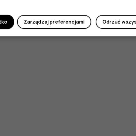
Czy te informacje były pomocne?
Tak
Nie
tko
Zarządzaj preferencjami
Odrzuć wszy