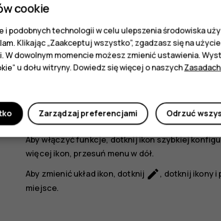
ów cookie
 i podobnych technologii w celu ulepszenia środowiska uży
klam. Klikając „Zaakceptuj wszystko”, zgadzasz się na użycie 
i. W dowolnym momencie możesz zmienić ustawienia. Wysta
kie” u dołu witryny. Dowiedz się więcej o naszych
Zasadach
tko
Zarządzaj preferencjami
Odrzuć wszy
Aby włączyć funkcje, dotknij ikon szybkiej konfig
więcej ikon, przesuń menu w dół.
mode_edit
Aby zmienić układ ikon, dotknij
, dotknij ikony 
miejsce.