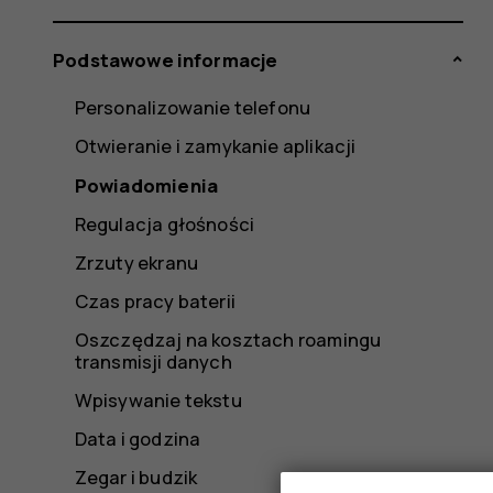
Podstawowe informacje
Personalizowanie telefonu
Otwieranie i zamykanie aplikacji
Powiadomienia
Regulacja głośności
Zrzuty ekranu
Czas pracy baterii
Oszczędzaj na kosztach roamingu
transmisji danych
Wpisywanie tekstu
Data i godzina
Zegar i budzik