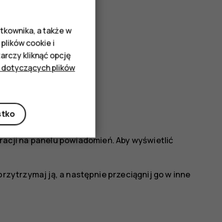
tkownika, a także w
plików cookie i
rczy kliknąć opcję
 dotyczących plików
stko
uracji na panelu powiadomień. Aby wyświetlić
i przytrzymaj ją, a następnie przeciągnij go w inne