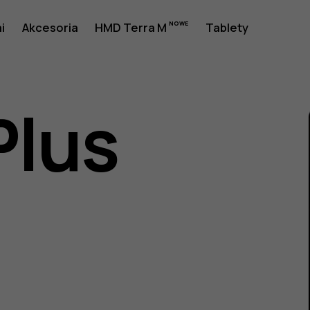
a
i
Akcesoria
HMD Terra M
Tablety
Plus