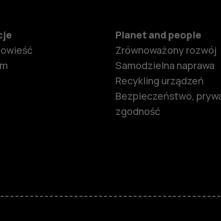
cje
Planet and people
powieść
Zrównoważony rozwój
om
Samodzielna naprawa
Recykling urządzeń
Bezpieczeństwo, prywa
zgodność
Smartfony
Telefony z 
podstawow