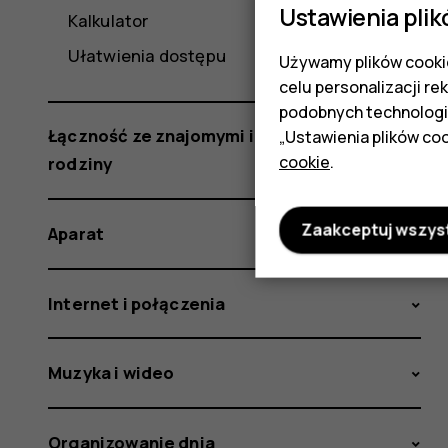
Ustawienia plik
Kalkulator
Ułatwienia dostępu
Używamy plików cookie
celu personalizacji re
podobnych technologi
Łączność ze znajomymi i członkami
„Ustawienia plików coo
cookie
.
rodziny
Zaakceptuj wszys
Aparat
Internet i połączenia
Muzyka i wideo
Organizowanie dnia