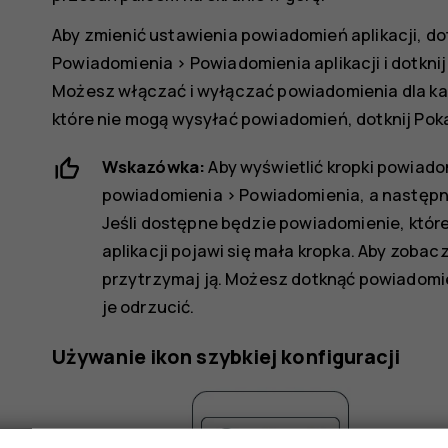
Aby zmienić ustawienia powiadomień aplikacji, do
Powiadomienia
>
Powiadomienia aplikacji
i dotkni
Możesz włączać i wyłączać powiadomienia dla każde
które nie mogą wysyłać powiadomień, dotknij
Poka
Wskazówka:
Aby wyświetlić kropki powiado
powiadomienia
>
Powiadomienia
, a następ
Jeśli dostępne będzie powiadomienie, które
aplikacji pojawi się mała kropka. Aby zobac
przytrzymaj ją. Możesz dotknąć powiadomie
je odrzucić.
Używanie ikon szybkiej konfiguracji