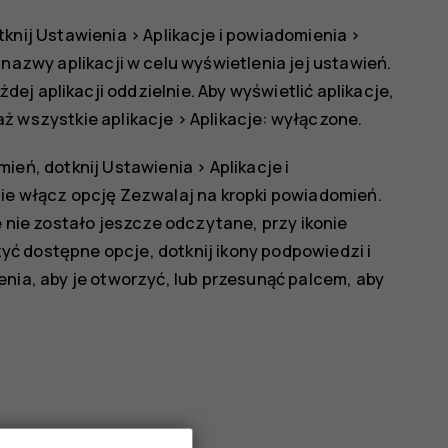
tknij
Ustawienia
>
Aplikacje i powiadomienia
>
j nazwy aplikacji w celu wyświetlenia jej ustawień.
j aplikacji oddzielnie. Aby wyświetlić aplikacje,
ż wszystkie aplikacje
>
Aplikacje: wyłączone
.
mień, dotknij
Ustawienia
>
Aplikacje i
nie włącz opcję
Zezwalaj na kropki powiadomień
.
 nie zostało jeszcze odczytane, przy ikonie
zyć dostępne opcje, dotknij ikony podpowiedzi i
nia, aby je otworzyć, lub przesunąć palcem, aby