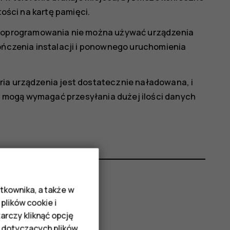
tości na kartę pamięci.
ji oprogramowania nie można używać urządzenia
czenia instalacji i ponownego uruchomienia
ria urządzenia jest dostatecznie naładowana, i
cji mogą wymagać przesyłania dużej ilości danych
tkownika, a także w
plików cookie i
rczy kliknąć opcję
 dotyczących plików