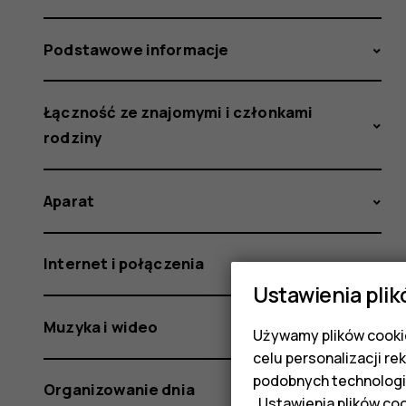
Podstawowe informacje
Łączność ze znajomymi i członkami
rodziny
Aparat
Internet i połączenia
Ustawienia plik
Muzyka i wideo
Używamy plików cookie
celu personalizacji re
podobnych technologi
Organizowanie dnia
„Ustawienia plików coo