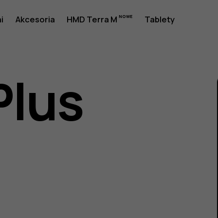
a
i
Akcesoria
HMD Terra M
Tablety
Plus