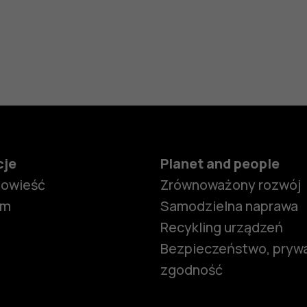
cje
Planet and people
powieść
Zrównoważony rozwój
om
Samodzielna naprawa
Recykling urządzeń
Bezpieczeństwo, prywa
zgodność
Smartfony