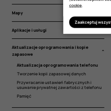
cookie
.
Mapy
Zaakceptuj wszys
Aplikacje i usługi
Aktualizacje oprogramowania i kopie
zapasowe
Aktualizacja oprogramowania telefonu
Tworzenie kopii zapasowej danych
Przywracanie ustawień fabrycznych i
usuwanie prywatnej zawartości z telefonu
Pamięć