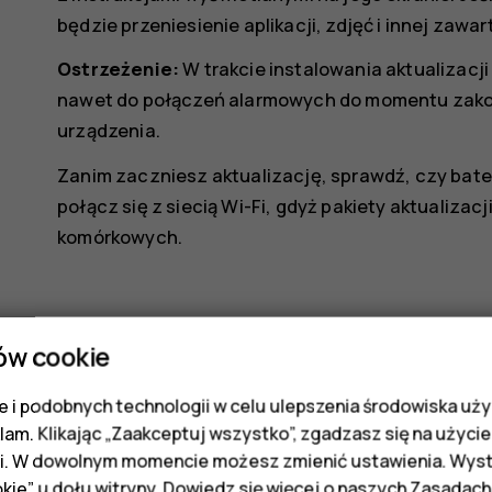
będzie przeniesienie aplikacji, zdjęć i innej zawar
Ostrzeżenie:
W trakcie instalowania aktualizac
nawet do połączeń alarmowych do momentu zakoń
urządzenia.
Zanim zaczniesz aktualizację, sprawdź, czy bate
połącz się z siecią Wi-Fi, gdyż pakiety aktualiza
komórkowych.
ów cookie
 i podobnych technologii w celu ulepszenia środowiska uży
Czy te informacje były pomocne?
klam. Klikając „Zaakceptuj wszystko”, zgadzasz się na użycie 
i. W dowolnym momencie możesz zmienić ustawienia. Wysta
kie” u dołu witryny. Dowiedz się więcej o naszych
Zasadach
Tak
Nie