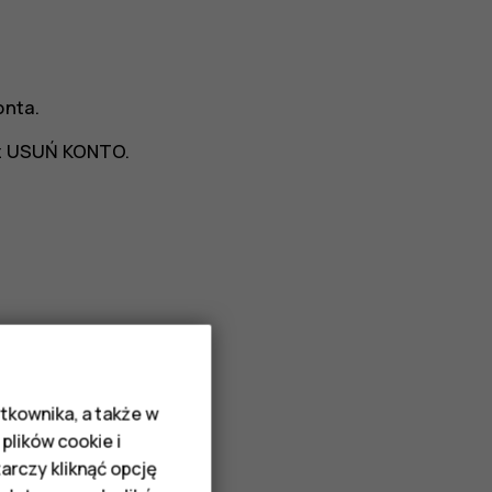
onta
.
z
USUŃ KONTO
.
 z Kontaktów
.
tkownika, a także w
plików cookie i
rczy kliknąć opcję
ości e-mail