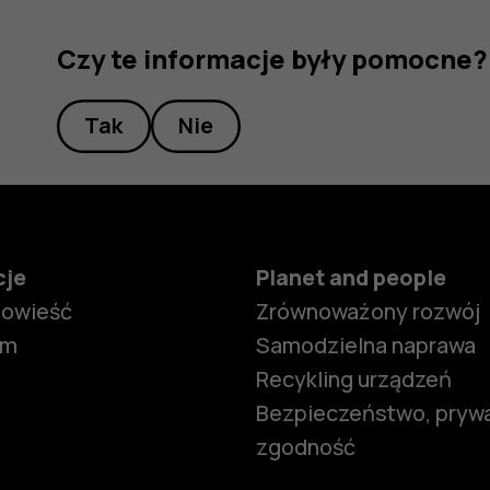
Czy te informacje były pomocne?
Tak
Nie
cje
Planet and people
powieść
Zrównoważony rozwój
om
Samodzielna naprawa
Recykling urządzeń
Bezpieczeństwo, prywa
zgodność