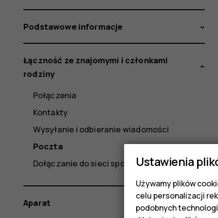
Podstawowe informacje
Łączność ze znajomymi i członkami
rodziny
Połączenia
Kontakty
Wysyłanie i odbieranie wiadomości
Poczta
Ustawienia plik
Dołączanie do sieci społecznościowych
Używamy plików cookie
celu personalizacji re
Aparat
podobnych technologi