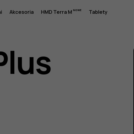
a
i
Akcesoria
HMD Terra M
Tablety
Plus