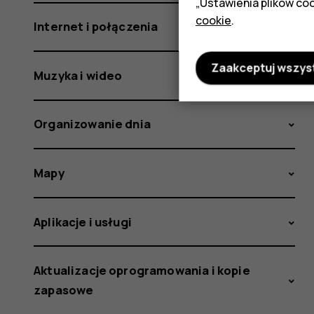
„Ustawienia plików coo
cookie
.
Internet i połączenia
Zaakceptuj wszys
Muzyka i wideo
Organizowanie dnia
Mapy
Aplikacje i usługi
Aktualizacje oprogramowania i kopie
zapasowe