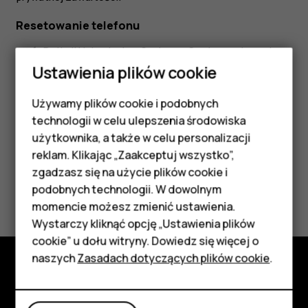
Resetowanie telefonu
Dotknij
Ustawienia
>
System
>
Opcje resetowania
>
Usuń wszystkie dane (ustawienia fabryczne)
.
Ustawienia plików cookie
Wykonaj instrukcje wyświetlane na ekranie.
Używamy plików cookie i podobnych
Smartfony
technologii w celu ulepszenia środowiska
Telefony z funkcjami
użytkownika, a także w celu personalizacji
reklam. Klikając „Zaakceptuj wszystko”,
podstawowymi
zgadzasz się na użycie plików cookie i
Czy te informacje były pomocne?
podobnych technologii. W dowolnym
Akcesoria
momencie możesz zmienić ustawienia.
Tak
Nie
HMD Terra M
Wystarczy kliknąć opcję „Ustawienia plików
cookie” u dołu witryny. Dowiedz się więcej o
Tablety
naszych
Zasadach dotyczących plików cookie
.
Poznaj
Moje konto