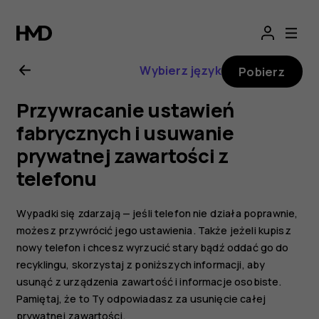
Instrukcja
obsługi
Wybierz język
Pobierz
telefonu
Przywracanie ustawień
Nokia
fabrycznych i usuwanie
prywatnej zawartości z
7
telefonu
Plus
Wypadki się zdarzają — jeśli telefon nie działa poprawnie,
możesz przywrócić jego ustawienia. Także jeżeli kupisz
nowy telefon i chcesz wyrzucić stary bądź oddać go do
recyklingu, skorzystaj z poniższych informacji, aby
usunąć z urządzenia zawartość i informacje osobiste.
Pamiętaj, że to Ty odpowiadasz za usunięcie całej
prywatnej zawartości.