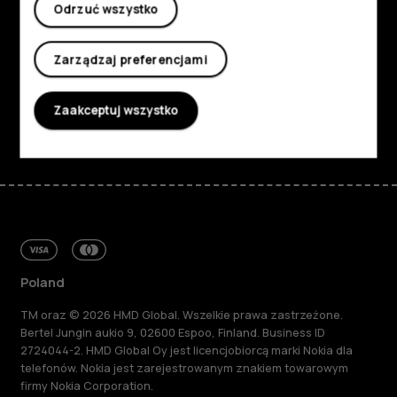
Informacje
Odrzuć wszystko
Planet and people
Zarządzaj preferencjami
Wsparcie
Zaakceptuj wszystko
Facebook
Instagram
Tiktok
Youtube
Linkedin
Discord
Poland
TM oraz © 2026 HMD Global. Wszelkie prawa zastrzeżone.
Bertel Jungin aukio 9, 02600 Espoo, Finland. Business ID
2724044-2. HMD Global Oy jest licencjobiorcą marki Nokia dla
telefonów. Nokia jest zarejestrowanym znakiem towarowym
firmy Nokia Corporation.