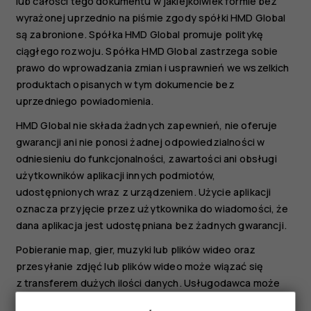
lub całości tego dokumentu w jakiejkolwiek formie bez
wyrażonej uprzednio na piśmie zgody spółki HMD Global
są zabronione. Spółka HMD Global promuje politykę
ciągłego rozwoju. Spółka HMD Global zastrzega sobie
prawo do wprowadzania zmian i usprawnień we wszelkich
produktach opisanych w tym dokumencie bez
uprzedniego powiadomienia.
HMD Global nie składa żadnych zapewnień, nie oferuje
gwarancji ani nie ponosi żadnej odpowiedzialności w
odniesieniu do funkcjonalności, zawartości ani obsługi
użytkowników aplikacji innych podmiotów,
udostępnionych wraz z urządzeniem. Użycie aplikacji
oznacza przyjęcie przez użytkownika do wiadomości, że
dana aplikacja jest udostępniana bez żadnych gwarancji.
Pobieranie map, gier, muzyki lub plików wideo oraz
przesyłanie zdjęć lub plików wideo może wiązać się
z transferem dużych ilości danych. Usługodawca może
pobierać opłaty za transmisję danych. Dostępność