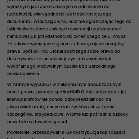
wyraźnych jak i dorozumianych w odniesieniu do
rzetelności, wiarygodności lub treści niniejszego
dokumentu, włączając w to, lecz nie ograniczając tego do
jakichkolwiek dorozumianych gwarancji użyteczności
handlowej lub przydatności do określonego celu, chyba
że takowe wymagane są przez obowiązujące przepisy
prawa. Spółka HMD Global zastrzega sobie prawo do
dokonywania zmian w niniejszym dokumencie lub
wycofania go w dowolnym czasie bez uprzedniego
powiadomienia.
W żadnym wypadku i w maksymalnym dopuszczalnym
przez prawo zakresie spółka HMD Global ani żaden z jej
licencjobiorców nie ponosi odpowiedzialności za
jakąkolwiek utratę danych lub zysków ani za żadne
szczególne, przypadkowe, wtórne lub pośrednie szkody
powstałe w dowolny sposób.
Powielanie, przekazywanie lub dystrybucja kopii części