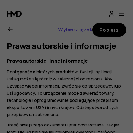
Instrukcja
obsługi
Wybierz język
Pobierz
telefonu
Prawa autorskie i informacje
Nokia
Prawa autorskie i inne informacje
7
Dostępność niektórych produktów, funkcji, aplikacji i
usług może się różnić w zależności od regionu. Aby
Plus
uzyskać więcej informacji, zwróć się do sprzedawcy lub
usługodawcy. To urządzenie może zawierać towary,
technologie i oprogramowanie podlegające przepisom
eksportowym USA i innych krajów. Odstępstwa od tych
przepisów są zabronione.
Treść niniejszego dokumentu jest dostarczana "tak jak
jest". Nie udziela się jakichkolwiek gwarancji, zarówno