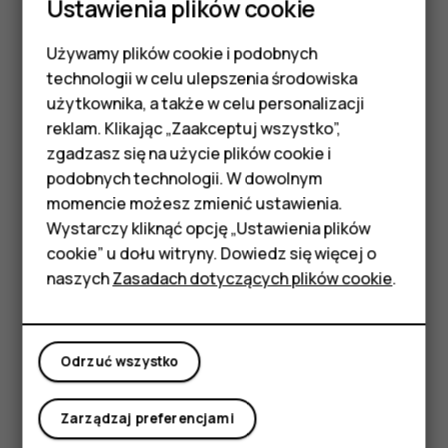
Ustawienia plików cookie
określonych produktów, funkcji i usług może się różnić w
zależności od regionu. Więcej informacji, w tym także
Używamy plików cookie i podobnych
dotyczących dostępności opcji językowych, można
Smartfony
technologii w celu ulepszenia środowiska
uzyskać u lokalnego sprzedawcy produktów.
Telefony z funkcjami
użytkownika, a także w celu personalizacji
Dostępność niektórych funkcji i parametrów technicznych
reklam. Klikając „Zaakceptuj wszystko”,
produktu może zależeć od sieci i podlegać dodatkowym
podstawowymi
zgadzasz się na użycie plików cookie i
warunkom oraz opłatom.
podobnych technologii. W dowolnym
Akcesoria
Wszystkie informacje mogą ulec zmianie bez
momencie możesz zmienić ustawienia.
wcześniejszego powiadomienia.
HMD Terra M
Wystarczy kliknąć opcję „Ustawienia plików
cookie” u dołu witryny. Dowiedz się więcej o
Polityka prywatności HMD Global dotycząca korzystania z
Tablety
naszych
Zasadach dotyczących plików cookie
.
tego urządzenia jest dostępna pod adresem
http://www.hmd.com/privacy
.
Moje konto
Qualcomm i Snapdragon są znakami towarowymi firmy
Odrzuć wszystko
Qualcomm Incorporated, zarejestrowanymi w Stanach
Zjednoczonych i innych krajach.
Zarządzaj preferencjami
ZEISS, logo ZEISS, Tessar i T* są zarejestrowanymi
znakami towarowymi spółki Carl Zeiss AG, używanymi