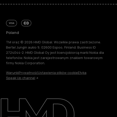
Poland
TM oraz © 2026 HMD Global. Wszelkie prawa zastrzeżone.
Bertel Jungin aukio 9, 02600 Espoo, Finland. Business ID
2724044-2. HMD Global Oy jest licencjobiorcą marki Nokia dla
telefonów. Nokia jest zarejestrowanym znakiem towarowym
firmy Nokia Corporation.
Warunki
Prywatność
Ustawienia plików cookie
Etyka
Speak Up channel
Informacje
Naprawa i recykling
Zrównoważony rozwój
Wsparcie