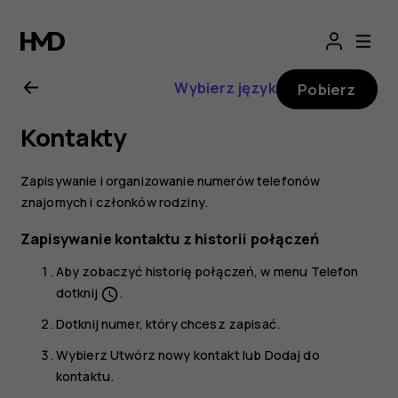
Instrukcja
obsługi
Wybierz język
Pobierz
telefonu
Kontakty
Nokia
Zapisywanie i organizowanie numerów telefonów
7
znajomych i członków rodziny.
Zapisywanie kontaktu z historii połączeń
Plus
Aby zobaczyć historię połączeń, w menu
Telefon
dotknij
.
schedule
Dotknij numer, który chcesz zapisać.
Wybierz
Utwórz nowy kontakt
lub
Dodaj do
kontaktu
.