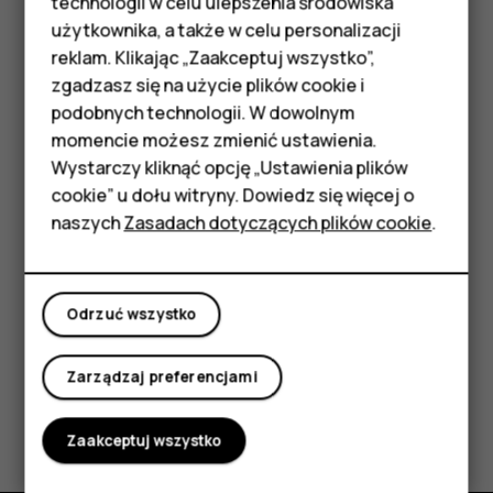
technologii w celu ulepszenia środowiska
Telefony z funkcjami
użytkownika, a także w celu personalizacji
Dotknij
.
search
reklam. Klikając „Zaakceptuj wszystko”,
podstawowymi
Filtrowanie listy kontaktów
zgadzasz się na użycie plików cookie i
podobnych technologii. W dowolnym
Akcesoria
Dotknij kolejno
Kontakty
>
>
Ustawienia
, a potem w
menu
settings
momencie możesz zmienić ustawienia.
sekcji Lista kontaktów wybierz
Sortuj według
lub
Format
HMD Terra M
Wystarczy kliknąć opcję „Ustawienia plików
nazwy
.
cookie” u dołu witryny. Dowiedz się więcej o
Tablety
Importowanie i eksportowanie kontaktów
naszych
Zasadach dotyczących plików cookie
.
Dotknij
Kontakty
>
>
Ustawienia
>
Import/eksport
.
menu
settings
Moje konto
Odrzuć wszystko
Zarządzaj preferencjami
Czy te informacje były pomocne?
Zaakceptuj wszystko
Tak
Nie