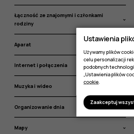
Łączność ze znajomymi i członkami
rodziny
Ustawienia plik
Aparat
Używamy plików cookie
celu personalizacji re
Internet i połączenia
podobnych technologi
„Ustawienia plików coo
cookie
.
Muzyka i wideo
Zaakceptuj wszys
Organizowanie dnia
Mapy