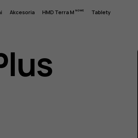
a
i
Akcesoria
HMD Terra M
Tablety
Plus