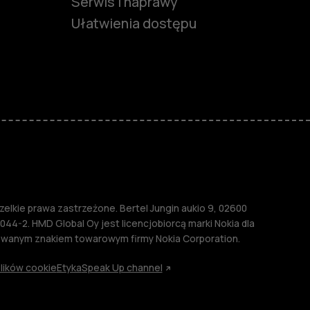
Serwis i naprawy
Ułatwienia dostępu
funkcjami
ymi
M
lkie prawa zastrzeżone. Bertel Jungin aukio 9, 02600
044-2. HMD Global Oy jest licencjobiorcą marki Nokia dla
rowanym znakiem towarowym firmy Nokia Corporation.
lików cookie
Etyka
Speak Up channel