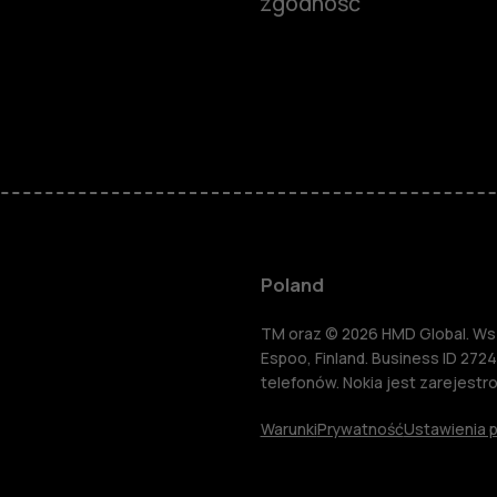
zgodność
Smartfony
Telefony z 
podstawow
Akcesoria
Poland
HMD Terra 
TM oraz © 2026 HMD Global. Wsze
Espoo, Finland. Business ID 2724
telefonów. Nokia jest zarejest
Tablety
Warunki
Prywatność
Ustawienia p