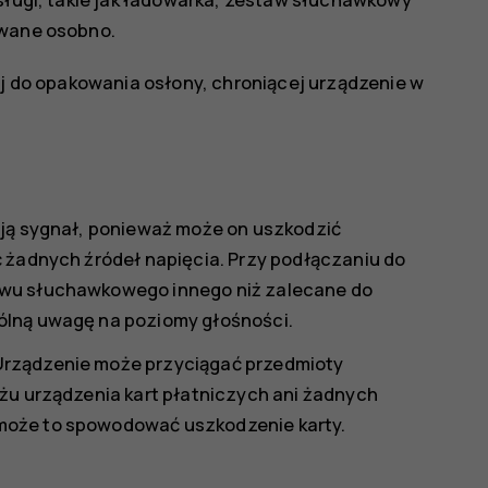
awane osobno.
ej do opakowania osłony, chroniącej urządzenie w
ują sygnał, ponieważ może on uszkodzić
ć żadnych źródeł napięcia. Przy podłączaniu do
awu słuchawkowego innego niż zalecane do
ólną uwagę na poziomy głośności.
Urządzenie może przyciągać przedmioty
iżu urządzenia kart płatniczych ani żadnych
może to spowodować uszkodzenie karty.