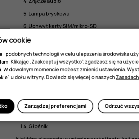
Złącze audio
Lampa błyskowa
Uchwyt karty SIM/mikro-SD
Czujnik odległości
ów cookie
Słuchawka
 i podobnych technologii w celu ulepszenia środowiska uży
klam. Klikając „Zaakceptuj wszystko”, zgadzasz się na użycie 
Aparat przedni
i. W dowolnym momencie możesz zmienić ustawienia. Wysta
Klawisze głośności
kie” u dołu witryny. Dowiedz się więcej o naszych
Zasadach
Klawisz zasilania/blokady
Złącze ładowarki
tko
Zarządzaj preferencjami
Odrzuć wszy
Mikrofon
Głośnik
Niektóre akcesoria wymienione w tej instrukcji o