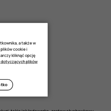
tkownika, a także w
plików cookie i
rczy kliknąć opcję
 dotyczących plików
stko
bsługi, takie jak ładowarka, zestaw słuchawkowy