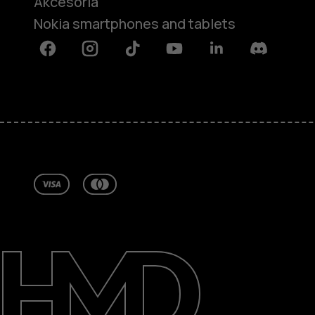
Akcesoria
Nokia smartphones and tablets
Facebook
Instagram
Tiktok
Youtube
Linkedin
Discord
Informacje
Naprawa i recykling
Zrównoważony rozwój
Wsparcie
Poland