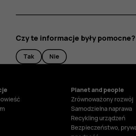
Czy te informacje były pomocne?
Tak
Nie
cje
Planet and people
powieść
Zrównoważony rozwój
om
Samodzielna naprawa
Recykling urządzeń
Bezpieczeństwo, prywa