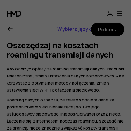
Instrukcja
obsługi
Wybierz język
Pobierz
telefonu
Oszczędzaj na kosztach
Nokia
roamingu transmisji danych
7
Aby obniżyć opłaty za roaming transmisji danych i rachunki
telefoniczne, zmień ustawienia danych komórkowych. Aby
Plus
korzystać z optymalnej metody połączenia, zmień
ustawienia sieci Wi-Fi i połączenia sieciowego.
Roaming danych oznacza, że telefon odbiera dane za
pośrednictwem sieci nienależącej do Twojego
usługodawcy sieciowego i nieobsługiwanej przez niego.
Łączenie się z Internetem podczas roamingu, szczególnie
za granicą, może znacznie zwiększyć koszty transmisji