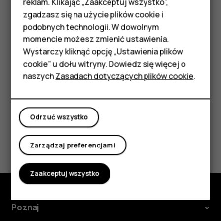
reklam. Klikając „Zaakceptuj wszystko”,
Wskazówka:
Aby monitorować użycie danych,
podstawowymi
zgadzasz się na użycie plików cookie i
dotknij
Ustawienia
>
Sieć i Internet
>
Użycie danych
.
podobnych technologii. W dowolnym
Akcesoria
Zatrzymywanie roamingu transmisji danych
momencie możesz zmienić ustawienia.
HMD Terra M
Wystarczy kliknąć opcję „Ustawienia plików
Dotknij
Ustawienia
>
Sieć i Internet
>
Sieć komórkowa
, a
cookie” u dołu witryny. Dowiedz się więcej o
następnie wyłącz opcję
Roaming
.
Tablety
naszych
Zasadach dotyczących plików cookie
.
Moje konto
Odrzuć wszystko
Czy te informacje były pomocne?
Zarządzaj preferencjami
Tak
Nie
Zaakceptuj wszystko
Poznaj