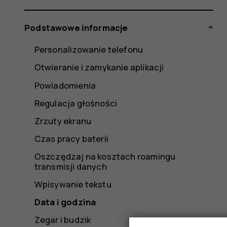
Podstawowe informacje
Personalizowanie telefonu
Otwieranie i zamykanie aplikacji
Powiadomienia
Regulacja głośności
Zrzuty ekranu
Czas pracy baterii
Oszczędzaj na kosztach roamingu
transmisji danych
Wpisywanie tekstu
Data i godzina
Zegar i budzik