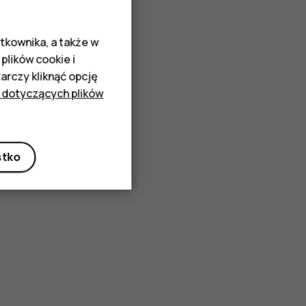
tkownika, a także w
plików cookie i
rczy kliknąć opcję
 dotyczących plików
stko