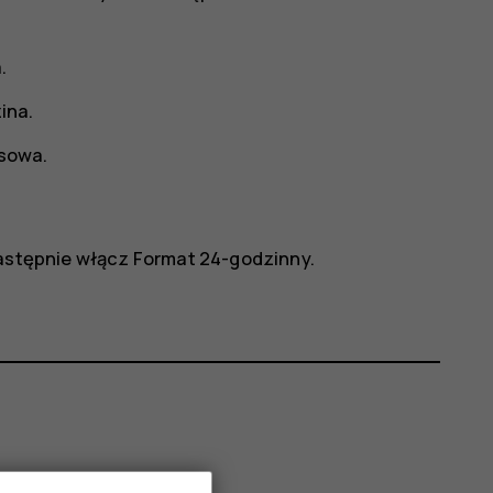
a
.
zina
.
asowa
.
następnie włącz
Format 24-godzinny
.