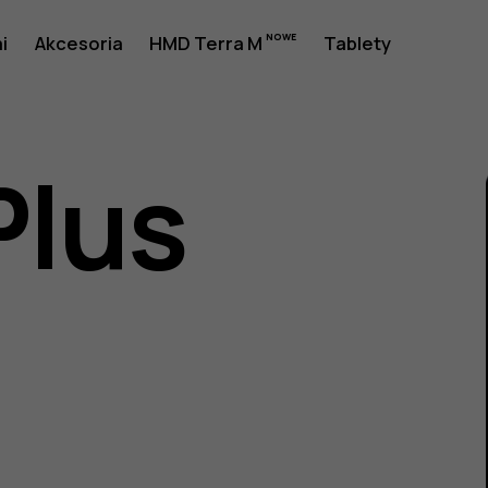
a
i
Akcesoria
HMD Terra M
Tablety
Plus