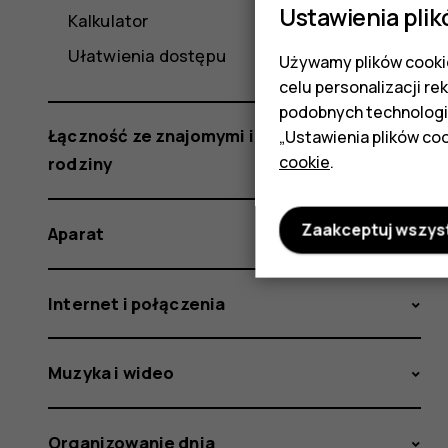
Ustawienia plik
Kalkulator
Ułatwienia dostępu
Używamy plików cookie
celu personalizacji re
podobnych technologi
Łączność ze znajomymi i członkami
„Ustawienia plików coo
cookie
.
rodziny
Zaakceptuj wszys
Aparat
Internet i połączenia
Muzyka i wideo
Organizowanie dnia