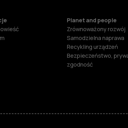
cje
Planet and people
powieść
Zrównoważony rozwój
om
Samodzielna naprawa
Recykling urządzeń
Bezpieczeństwo, prywa
zgodność
Smartfony
Telefony z 
podstawow