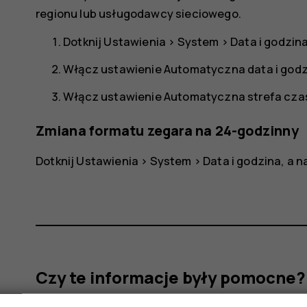
regionu lub usługodawcy sieciowego.
Dotknij
Ustawienia
>
System
>
Data i godzin
Włącz ustawienie
Automatyczna data i god
Włącz ustawienie
Automatyczna strefa cz
Zmiana formatu zegara na 24-godzinny
Dotknij
Ustawienia
>
System
>
Data i godzina
, a 
Czy te informacje były pomocne?