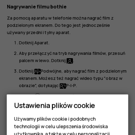
Nagrywanie filmu bothie
Za pomocą aparatu w telefonie można nagrać film z
podzielonym ekranem. Do tego jest jednocześnie
używany przedni i tylny aparat.
Dotknij
Aparat
.
Aby przełączyć na tryb nagrywania filmów, przesuń
palcem w lewo. Dotknij
.
Dotknij
Podwójne
, aby nagrać film z podzielonym
ekranem. Możesz też nagrać wideo typu "obraz w
obrazie", dotykając
P-I-P
.
Dotknij
, aby rozpocząć nagrywanie.
Ustawienia plików cookie
Strumieniowe przesyłanie wideo na żywo
Używamy plików cookie i podobnych
Aparat w telefonie umożliwia strumieniowe przesyłanie
Smartfony
technologii w celu ulepszenia środowiska
filmów do aplikacji społecznościowych w czasie
użytkownika, a także w celu personalizacji
rzeczywistym.