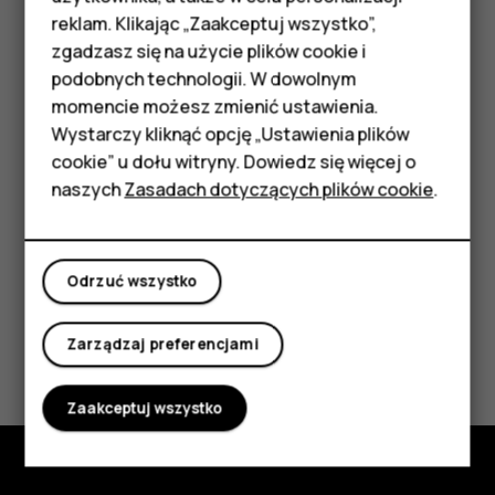
Telefony z funkcjami
reklam. Klikając „Zaakceptuj wszystko”,
Dotknij
Aparat
. Aby przełączyć na tryb nagrywania
podstawowymi
zgadzasz się na użycie plików cookie i
filmów, przesuń palcem w lewo.
podobnych technologii. W dowolnym
Akcesoria
Dotknij
, a następnie wybierz konto
momencie możesz zmienić ustawienia.
społecznościowe, którego chcesz użyć do emisji na
HMD Terra M
Wystarczy kliknąć opcję „Ustawienia plików
żywo.
cookie” u dołu witryny. Dowiedz się więcej o
Tablety
naszych
Zasadach dotyczących plików cookie
.
Dotknij
, aby rozpocząć emisję na żywo.
Moje konto
Odrzuć wszystko
Czy te informacje były pomocne?
Zarządzaj preferencjami
Tak
Nie
Zaakceptuj wszystko