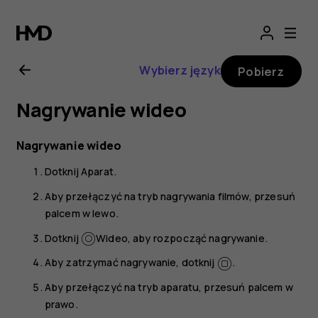
Instrukcja
obsługi
Wybierz język
Pobierz
telefonu
Nagrywanie wideo
Nokia
Nagrywanie wideo
7
Dotknij
Aparat
.
Plus
Aby przełączyć na tryb nagrywania filmów, przesuń
palcem w lewo.
Dotknij
Wideo
, aby rozpocząć nagrywanie.
Aby zatrzymać nagrywanie, dotknij
.
Aby przełączyć na tryb aparatu, przesuń palcem w
prawo.