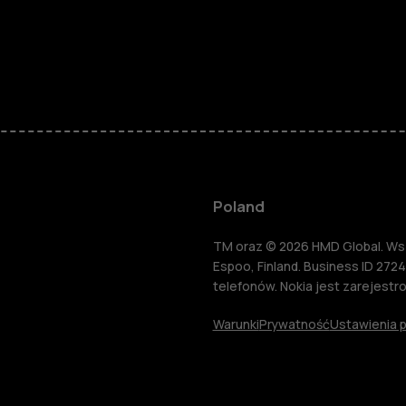
Smartfony
Telefony z 
podstawow
Akcesoria
Poland
HMD Terra 
TM oraz © 2026 HMD Global. Wsze
Espoo, Finland. Business ID 2724
telefonów. Nokia jest zarejest
Tablety
Warunki
Prywatność
Ustawienia p