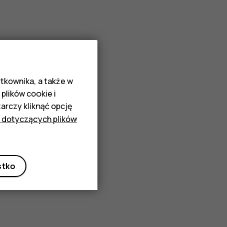
tkownika, a także w
plików cookie i
rczy kliknąć opcję
 dotyczących plików
stko