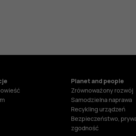
cje
Planet and people
powieść
Zrównoważony rozwój
om
Samodzielna naprawa
Recykling urządzeń
Bezpieczeństwo, prywa
zgodność