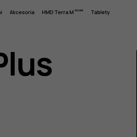
a
i
Akcesoria
HMD Terra M
Tablety
Plus