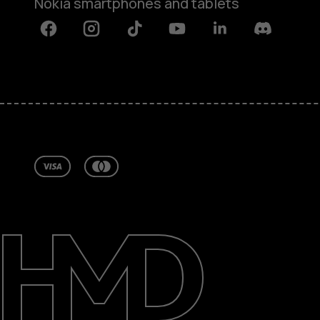
Nokia smartphones and tablets
Facebook
Instagram
Tiktok
Youtube
Linkedin
Discord
Informacje
Naprawa i recykling
Zrównoważony rozwój
Wsparcie
Poland