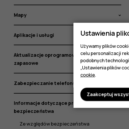
Mapy
Ustawienia plik
Aplikacje i usługi
Używamy plików cookie
celu personalizacji re
Aktualizacje oprogramowania i kopie
podobnych technologi
zapasowe
„Ustawienia plików coo
cookie
.
Zabezpieczanie telefonu
Zaakceptuj wszys
Informacje dotyczące produktu i
bezpieczeństwa
Ze względów bezpieczeństwa