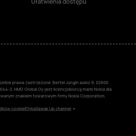
Ułatwienia dostępu
funkcjami
ymi
M
lkie prawa zastrzeżone. Bertel Jungin aukio 9, 02600
044-2. HMD Global Oy jest licencjobiorcą marki Nokia dla
rowanym znakiem towarowym firmy Nokia Corporation.
lików cookie
Etyka
Speak Up channel