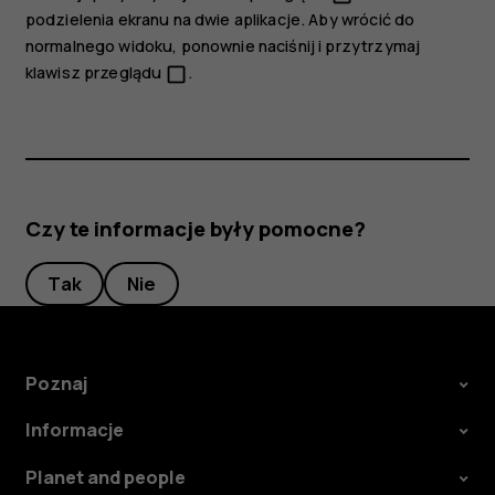
podzielenia ekranu na dwie aplikacje. Aby wrócić do
normalnego widoku, ponownie naciśnij i przytrzymaj
klawisz przeglądu
.
check_box_outline_blank
Czy te informacje były pomocne?
Tak
Nie
Poznaj
Informacje
Planet and people