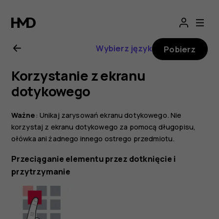
Instrukcja
obsługi
Wybierz język
Pobierz
telefonu
Korzystanie z ekranu
Nokia
dotykowego
7
Ważne
: Unikaj zarysowań ekranu dotykowego. Nie
korzystaj z ekranu dotykowego za pomocą długopisu,
Plus
ołówka ani żadnego innego ostrego przedmiotu.
Przeciąganie elementu przez dotknięcie i
przytrzymanie