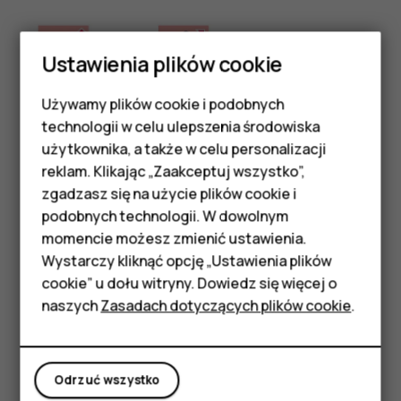
Ustawienia plików cookie
Używamy plików cookie i podobnych
Smartfony
technologii w celu ulepszenia środowiska
Telefony z funkcjami
użytkownika, a także w celu personalizacji
reklam. Klikając „Zaakceptuj wszystko”,
podstawowymi
zgadzasz się na użycie plików cookie i
Umieść dwa palce na elemencie, takim jak mapa, zdjęcie
podobnych technologii. W dowolnym
Akcesoria
czy strona internetowa, a następnie rozsuń je lub zsuń.
momencie możesz zmienić ustawienia.
HMD Terra M
Wystarczy kliknąć opcję „Ustawienia plików
Blokowanie orientacji ekranu
cookie” u dołu witryny. Dowiedz się więcej o
Ekran automatycznie zmienia swoją orientację, gdy tylko
Tablety
naszych
Zasadach dotyczących plików cookie
.
obrócisz telefon o 90 stopni.
Aby zablokować ekran w orientacji pionowej, przesuń
Moje konto
palcem od góry ekranu w dół i dotknij
Autoobracanie
, by
Odrzuć wszystko
przełączyć na
Portret
.