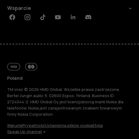
Wsparcie
Facebook
Instagram
Tiktok
Youtube
Linkedin
Discord
Poland
TM oraz © 2026 HMD Global. Wszelkie prawa zastrzeżone.
Bertel Jungin aukio 9, 02600 Espoo, Finland. Business ID
2724044-2. HMD Global Oy jest licencjobiorcą marki Nokia dla
telefonów. Nokia jest zarejestrowanym znakiem towarowym
firmy Nokia Corporation.
Warunki
Prywatność
Ustawienia plików cookie
Etyka
Speak Up channel