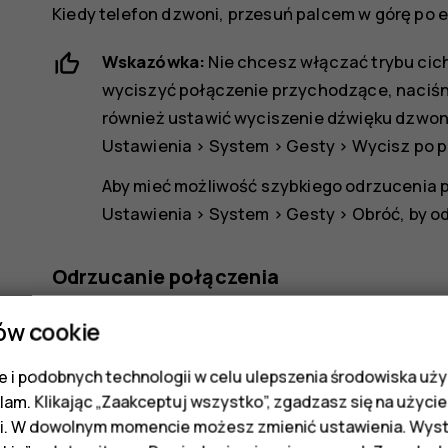
Kiedy telefon dzwoni, przesuń palcem w górę po e
Wskazówka:
Nie chcesz włączać trybu cich
wyciszyć połączenie przychodzące, naciśni
również ustawić wyciszenie dźwięku dzwonka
Ustawienia
>
System
>
Gesty
>
Wycisz po p
Aby mieć możliwość szybkiego odrzucenia p
Ustawienia
>
System
>
Gesty
>
Obróć, by o
Odrzucanie połączenia
Aby odrzucić połączenie, przesuń palcem w dół po
ów cookie
 i podobnych technologii w celu ulepszenia środowiska uży
klam. Klikając „Zaakceptuj wszystko”, zgadzasz się na użycie 
i. W dowolnym momencie możesz zmienić ustawienia. Wysta