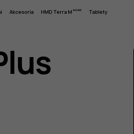
a
i
Akcesoria
HMD Terra M
Tablety
Plus