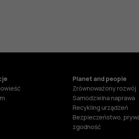
cje
Planet and people
powieść
Zrównoważony rozwój
om
Samodzielna naprawa
Recykling urządzeń
Bezpieczeństwo, prywa
zgodność