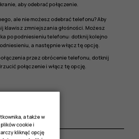
kranie, aby odebrać połączenie.
ego, ale nie możesz odebrać telefonu? Aby
j klawisz zmniejszania głośności. Możesz
 po podniesieniu telefonu: dotknij kolejno
odniesieniu
, a następnie włącz tę opcję.
ołączenia przez obrócenie telefonu, dotknij
drzucić połączenie
i włącz tę opcję.
 ekranie.
tkownika, a także w
plików cookie i
rczy kliknąć opcję