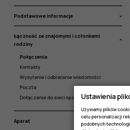
Podstawowe informacje
Łączność ze znajomymi i członkami
rodziny
Połączenia
Kontakty
Wysyłanie i odbieranie wiadomości
Poczta
Ustawienia plik
Dołączanie do sieci społecznościowych
Używamy plików cookie
celu personalizacji re
Aparat
podobnych technologi