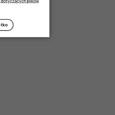
 dotyczących plików
stko