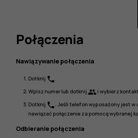
Połączenia
Nawiązywanie połączenia
phone
Dotknij
.
group
Wpisz numer lub dotknij
i wybierz kontak
phone
Dotknij
. Jeśli telefon wyposażony jest w 
nawiązać połączenie za pomocą wybranej ka
Odbieranie połączenia