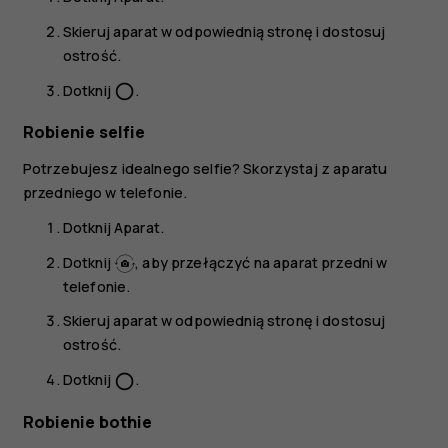
Skieruj aparat w odpowiednią stronę i dostosuj
ostrość.
Dotknij
.
panorama_fish_eye
Robienie selfie
Potrzebujesz idealnego selfie? Skorzystaj z aparatu
przedniego w telefonie.
Dotknij
Aparat
.
Dotknij
, aby przełączyć na aparat przedni w
telefonie.
Skieruj aparat w odpowiednią stronę i dostosuj
ostrość.
Dotknij
.
panorama_fish_eye
Robienie bothie