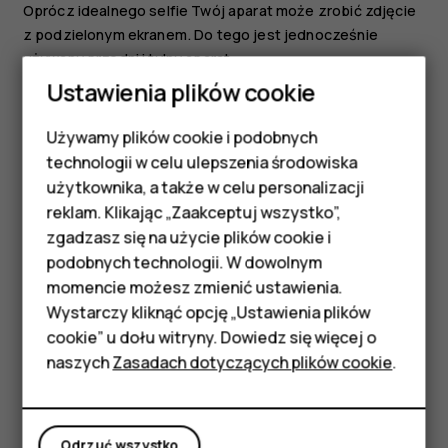
Oprócz idealnego selfie Twój aparat może zrobić zdjęcie
z podzielonym ekranem. Do tego jest jednocześnie
używany przedni i tylny aparat.
Ustawienia plików cookie
Dotknij
Aparat
, a następnie
.
Dotknij
Podwójne
, aby zrobić zdjęcie z
Używamy plików cookie i podobnych
Smartfony
podzielonym ekranem. Możesz też zrobić zdjęcie
technologii w celu ulepszenia środowiska
typu "obraz w obrazie", dotykając
.
Telefony z funkcjami
użytkownika, a także w celu personalizacji
reklam. Klikając „Zaakceptuj wszystko”,
Skieruj aparat w odpowiednią stronę i dostosuj
podstawowymi
ostrość.
zgadzasz się na użycie plików cookie i
podobnych technologii. W dowolnym
Akcesoria
Dotknij
.
panorama_fish_eye
momencie możesz zmienić ustawienia.
Aby wrócić do trybu pełnego ekranu, dotknij
HMD Terra M
Wystarczy kliknąć opcję „Ustawienia plików
Pojedyncze
.
cookie” u dołu witryny. Dowiedz się więcej o
Tablety
naszych
Zasadach dotyczących plików cookie
.
Wskazówka:
Aby podczas robienia zdjęcia "obraz w
obrazie" lub nagrywania takiego filmu przesunąć
Moje konto
mniejszy obraz, dotknij go i przytrzymaj, a
następnie przesuń w odpowiednie miejsce.
Odrzuć wszystko