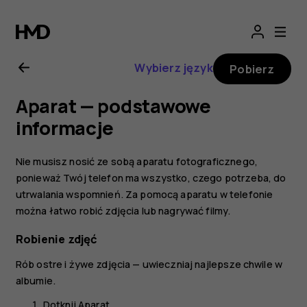
Instrukcja
obsługi
Wybierz język
Pobierz
telefonu
Aparat — podstawowe
Nokia
informacje
7
Nie musisz nosić ze sobą aparatu fotograficznego,
ponieważ Twój telefon ma wszystko, czego potrzeba, do
Plus
utrwalania wspomnień. Za pomocą aparatu w telefonie
można łatwo robić zdjęcia lub nagrywać filmy.
Robienie zdjęć
Rób ostre i żywe zdjęcia — uwieczniaj najlepsze chwile w
albumie.
Dotknij
Aparat
.