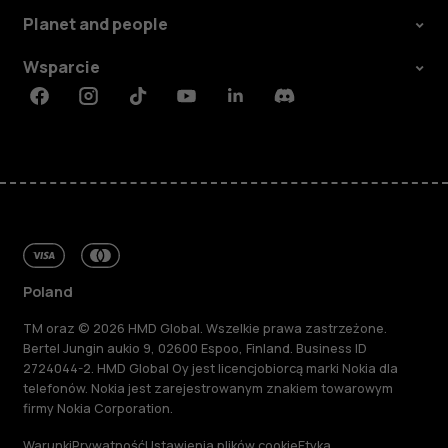
Planet and people
Wsparcie
Facebook
Instagram
Tiktok
Youtube
Linkedin
Discord
Poland
TM oraz © 2026 HMD Global. Wszelkie prawa zastrzeżone.
Bertel Jungin aukio 9, 02600 Espoo, Finland. Business ID
2724044-2. HMD Global Oy jest licencjobiorcą marki Nokia dla
telefonów. Nokia jest zarejestrowanym znakiem towarowym
firmy Nokia Corporation.
Warunki
Prywatność
Ustawienia plików cookie
Etyka