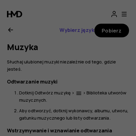
Instrukcja
obsługi
Wybierz język
Pobierz
telefonu
Muzyka
Nokia
Słuchaj ulubionej muzyki niezależnie od tego, gdzie
7
jesteś.
Odtwarzanie muzyki
Plus
Dotknij
Odtwórz muzykę
>
>
Biblioteka utworów
menu
muzycznych
.
Aby odtworzyć, dotknij wykonawcy, albumu, utworu,
gatunku muzycznego lub listy odtwarzania.
Wstrzymywanie i wznawianie odtwarzania