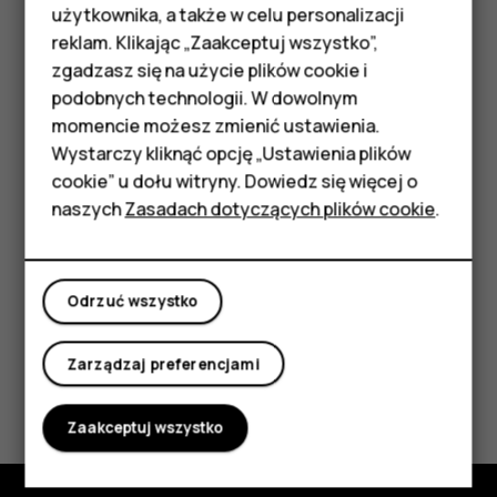
Telefony z funkcjami
użytkownika, a także w celu personalizacji
lub filmy i chcesz mieć do nich dostęp ze swojego
reklam. Klikając „Zaakceptuj wszystko”,
telefonu, użyj kabla USB, aby zsynchronizować multimedia
podstawowymi
zgadzasz się na użycie plików cookie i
między telefonem a komputerem.
podobnych technologii. W dowolnym
Akcesoria
Podłącz telefon do kompatybilnego komputera za
momencie możesz zmienić ustawienia.
pomocą kabla USB.
HMD Terra M
Wystarczy kliknąć opcję „Ustawienia plików
Na komputerze otwórz menedżera plików, a
cookie” u dołu witryny. Dowiedz się więcej o
Tablety
następnie przeciągnij i upuść utwory oraz filmy do
naszych
Zasadach dotyczących plików cookie
.
telefonu.
Moje konto
Odrzuć wszystko
Zarządzaj preferencjami
Czy te informacje były pomocne?
Zaakceptuj wszystko
Tak
Nie