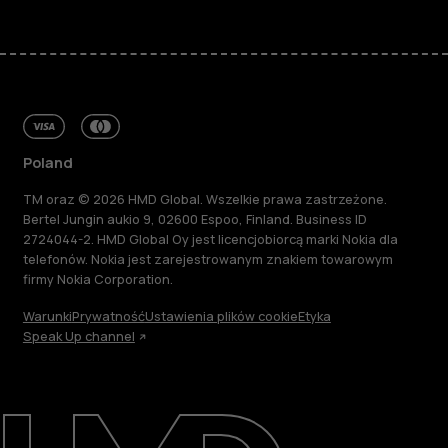
Poland
TM oraz © 2026 HMD Global. Wszelkie prawa zastrzeżone.
Bertel Jungin aukio 9, 02600 Espoo, Finland. Business ID
2724044-2. HMD Global Oy jest licencjobiorcą marki Nokia dla
telefonów. Nokia jest zarejestrowanym znakiem towarowym
firmy Nokia Corporation.
Warunki
Prywatność
Ustawienia plików cookie
Etyka
Speak Up channel
Informacje
Naprawa i recykling
Zrównoważony rozwój