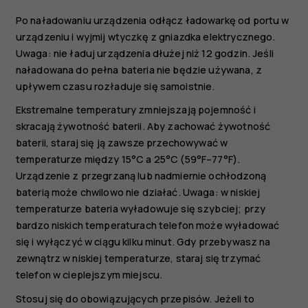
Po naładowaniu urządzenia odłącz ładowarkę od portu w
urządzeniu i wyjmij wtyczkę z gniazdka elektrycznego.
Uwaga: nie ładuj urządzenia dłużej niż 12 godzin. Jeśli
naładowana do pełna bateria nie będzie używana, z
upływem czasu rozładuje się samoistnie.
Ekstremalne temperatury zmniejszają pojemność i
skracają żywotność baterii. Aby zachować żywotność
baterii, staraj się ją zawsze przechowywać w
temperaturze między 15°C a 25°C (59°F–77°F).
Urządzenie z przegrzaną lub nadmiernie ochłodzoną
baterią może chwilowo nie działać. Uwaga: w niskiej
temperaturze bateria wyładowuje się szybciej; przy
bardzo niskich temperaturach telefon może wyładować
się i wyłączyć w ciągu kilku minut. Gdy przebywasz na
zewnątrz w niskiej temperaturze, staraj się trzymać
telefon w cieplejszym miejscu.
Stosuj się do obowiązujących przepisów. Jeżeli to