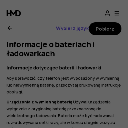
Instrukcja
obsługi
Wybierz język
Pobierz
telefonu
Informacje o bateriach i
Nokia
ładowarkach
7
Informacje dotyczące baterii i ładowarki
Aby sprawdzić, czy telefon jest wyposażony w wymienną
Plus
lub niewymienną baterię, przeczytaj drukowaną instrukcję
obsługi.
Urządzenia z wymienną baterią
Używaj urządzenia
wyłącznie z oryginalną baterią przeznaczoną do
wielokrotnego ładowania. Bateria może być ładowana i
rozładowywana setki razy, ale w końcu ulegnie zużyciu.