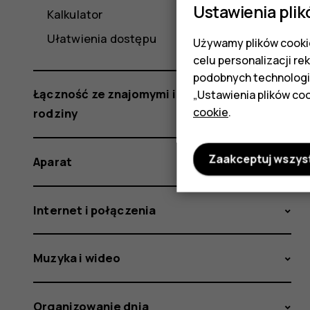
Ustawienia plik
Kalkulator
Ułatwienia dostępu
Używamy plików cookie
celu personalizacji re
podobnych technologi
Łączność ze znajomymi i członkami
„Ustawienia plików coo
cookie
.
rodziny
Zaakceptuj wszys
Aparat
Internet i połączenia
Muzyka i wideo
Organizowanie dnia