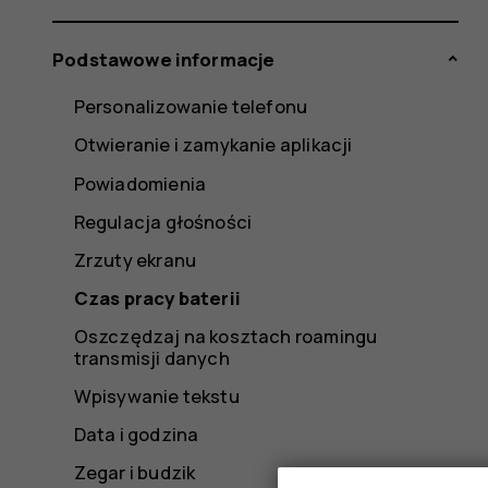
Podstawowe informacje
Personalizowanie telefonu
Otwieranie i zamykanie aplikacji
Powiadomienia
Regulacja głośności
Zrzuty ekranu
Czas pracy baterii
Oszczędzaj na kosztach roamingu
transmisji danych
Wpisywanie tekstu
Data i godzina
Zegar i budzik