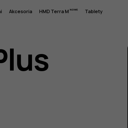
a
i
Akcesoria
HMD Terra M
Tablety
Plus