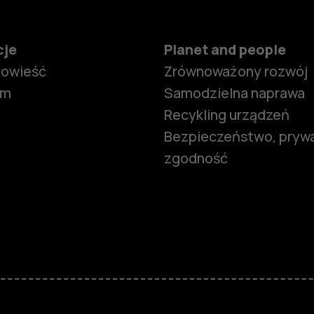
cje
Planet and people
powieść
Zrównoważony rozwój
om
Samodzielna naprawa
Recykling urządzeń
Bezpieczeństwo, prywa
zgodność
Smartfony
Telefony z 
podstawow