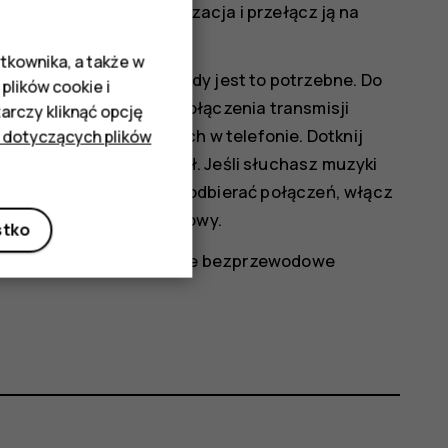
wo i lokalizacja
>
Lokalizacja
i przełącz ją na
tkownika, a także w
czaj Bluetooth tylko, gdy jest to potrzebne. Do
plików cookie i
i zamiast komórkowego połączenia transmisji
rczy kliknąć opcję
 sieci bezprzewodowych w telefonie. Dotknij
 dotyczących plików
z tę opcję na wartość
Wył
. Jeśli słuchasz muzyki
e chcesz nawiązywać ani odbierać połączeń, włącz
 Internet
>
Tryb samolotowy
.
stko
mórkową i wyłącza funkcje bezprzewodowe