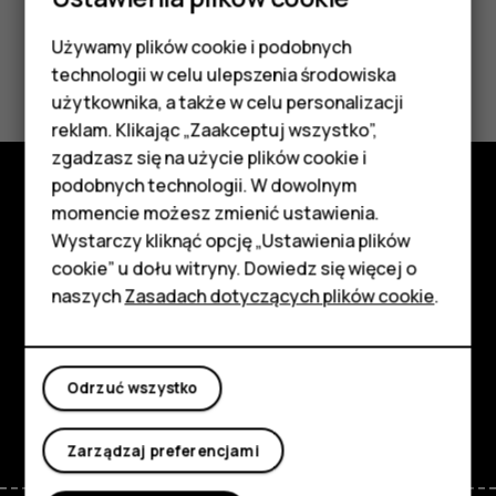
Używamy plików cookie i podobnych
Smartfony
Czy te informacje były pomocne?
technologii w celu ulepszenia środowiska
Telefony z funkcjami
użytkownika, a także w celu personalizacji
Tak
Nie
reklam. Klikając „Zaakceptuj wszystko”,
podstawowymi
zgadzasz się na użycie plików cookie i
podobnych technologii. W dowolnym
Akcesoria
momencie możesz zmienić ustawienia.
Poznaj
HMD Terra M
Wystarczy kliknąć opcję „Ustawienia plików
Informacje
cookie” u dołu witryny. Dowiedz się więcej o
Tablety
naszych
Zasadach dotyczących plików cookie
.
Planet and people
Moje konto
Wsparcie
Odrzuć wszystko
Facebook
Instagram
Tiktok
Youtube
Linkedin
Discord
Zarządzaj preferencjami