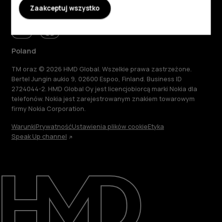
Zaakceptuj wszystko
Poland
TM oraz © 2026 HMD Global. Wszelkie prawa zastrzeżone.
Bertel Jungin aukio 9, 02600 Espoo, Finland. Business ID
2724044-2. HMD Global Oy jest licencjobiorcą marki Nokia dla
telefonów. Nokia jest zarejestrowanym znakiem towarowym
firmy Nokia Corporation.
Warunki
Prywatność
Ustawienia plików cookie
Etyka
Speak Up channel
Informacje
Naprawa i recykling
Zrównoważony rozwój
Wsparcie
Poland