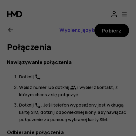
Instrukcja
obsługi
Wybierz język
Pobierz
telefonu
Połączenia
Nokia
Nawiązywanie połączenia
7
Dotknij
.
phone
Plus
Wpisz numer lub dotknij
i wybierz kontakt, z
group
którym chcesz się połączyć.
Dotknij
. Jeśli telefon wyposażony jest w drugą
phone
kartę SIM, dotknij odpowiedniej ikony, aby nawiązać
połączenie za pomocą wybranej karty SIM.
Odbieranie połączenia