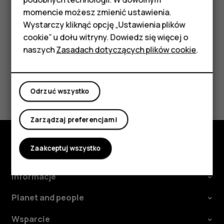
Aby odrzucić połączenie, przesuń palcem w dół po
Akcesoria
momencie możesz zmienić ustawienia.
ekranie.
HMD Terra M
Wystarczy kliknąć opcję „Ustawienia plików
cookie” u dołu witryny. Dowiedz się więcej o
Tablety
naszych
Zasadach dotyczących plików cookie
.
Moje konto
Czy te informacje były pomocne?
Odrzuć wszystko
Tak
Nie
Zarządzaj preferencjami
Zaakceptuj wszystko
Poznaj
Informacje
Planet and people
Wsparcie