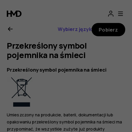
Instrukcja
obsługi
Wybierz język
Pobierz
telefonu
Przekreślony symbol
Nokia
pojemnika na śmieci
7
Przekreślony symbol pojemnika na śmieci
Plus
Umieszczony na produkcie, baterii, dokumentacji lub
opakowaniu przekreślony symbol pojemnika na śmieci ma
przypominać, że wszystkie zużyte już produkty