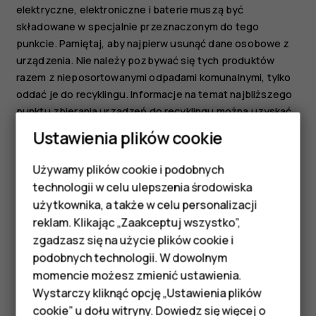
elektryczne, elektroniczne i baterie muszą być
składowane w specjalnie przeznaczonym do tego
punkcie. Pamiętaj, aby najpierw usunąć dane osobowe z
urządzenia. Nie należy pozbywać się tych produktów
razem z nieposortowanymi odpadami komunalnymi, tylko
oddać je do recyklingu. Informacje na temat najbliższego
punktu zbierania urządzeń do recyklingu można uzyskać
od lokalnych władz odpowiedzialnych za gospodarkę
Ustawienia plików cookie
odpadami. Zachęcamy także do odwiedzenia strony
www.hmd.com/phones/support/topics/recycle
w celu
Używamy plików cookie i podobnych
Smartfony
zapoznania się z informacjami o programie odbioru
technologii w celu ulepszenia środowiska
zużytych urządzeń HMD i jego dostępności w Twoim
Telefony z funkcjami
użytkownika, a także w celu personalizacji
kraju.
reklam. Klikając „Zaakceptuj wszystko”,
podstawowymi
zgadzasz się na użycie plików cookie i
podobnych technologii. W dowolnym
Akcesoria
momencie możesz zmienić ustawienia.
HMD Terra M
Wystarczy kliknąć opcję „Ustawienia plików
cookie” u dołu witryny. Dowiedz się więcej o