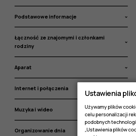
Podstawowe informacje
Łączność ze znajomymi i członkami
rodziny
Aparat
Internet i połączenia
Ustawienia plik
Używamy plików cookie
Muzyka i wideo
celu personalizacji re
podobnych technologi
„Ustawienia plików coo
Organizowanie dnia