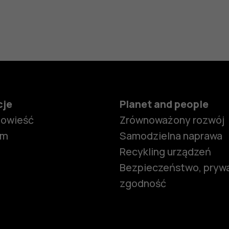
cje
Planet and people
powieść
Zrównoważony rozwój
om
Samodzielna naprawa
Recykling urządzeń
Bezpieczeństwo, prywa
zgodność
Smartfony