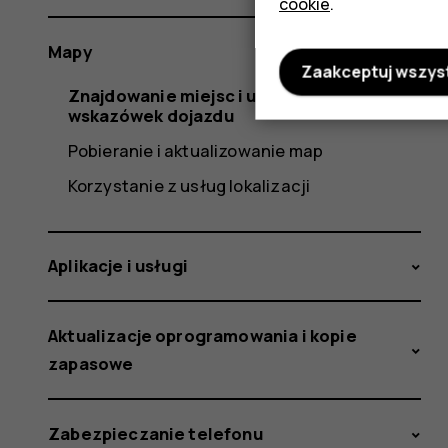
cookie
.
Mapy
Zaakceptuj wszys
Znajdowanie miejsc i uzyskiwanie
wskazówek dojazdu
Pobieranie i aktualizowanie map
Korzystanie z usług lokalizacji
Aplikacje i usługi
Aktualizacje oprogramowania i kopie
zapasowe
Zabezpieczanie telefonu