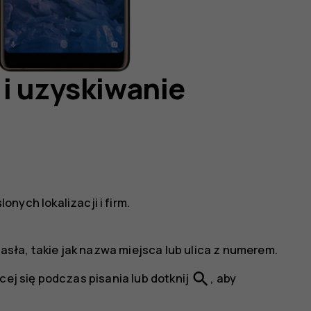
i uzyskiwanie
nych lokalizacji i firm.
ła, takie jak nazwa miejsca lub ulica z numerem.
search
cej się podczas pisania lub dotknij
, aby