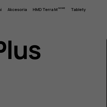
a
i
Akcesoria
HMD Terra M
Tablety
Plus