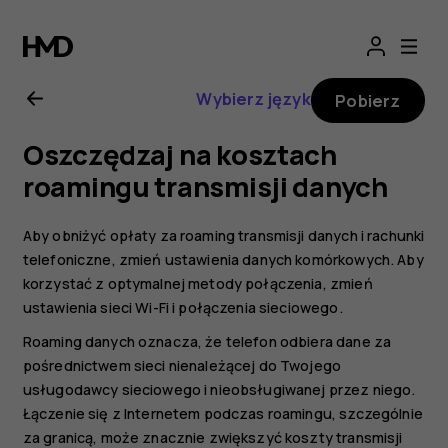
Instrukcja
obsługi
Wybierz język
Pobierz
telefonu
Oszczędzaj na kosztach
Nokia
roamingu transmisji danych
7
Aby obniżyć opłaty za roaming transmisji danych i rachunki
telefoniczne, zmień ustawienia danych komórkowych. Aby
Plus
korzystać z optymalnej metody połączenia, zmień
ustawienia sieci Wi-Fi i połączenia sieciowego.
Roaming danych oznacza, że telefon odbiera dane za
pośrednictwem sieci nienależącej do Twojego
usługodawcy sieciowego i nieobsługiwanej przez niego.
Łączenie się z Internetem podczas roamingu, szczególnie
za granicą, może znacznie zwiększyć koszty transmisji