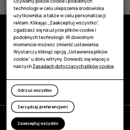
Używamy plików cookie i podobnych
Smartfony
technologii w celu ulepszenia środowiska
Tak
Nie
Telefony z funkcjami
użytkownika, a także w celu personalizacji
reklam. Klikając „Zaakceptuj wszystko”,
podstawowymi
zgadzasz się na użycie plików cookie i
Poznaj
podobnych technologii. W dowolnym
Akcesoria
momencie możesz zmienić ustawienia.
Informacje
HMD Terra M
Wystarczy kliknąć opcję „Ustawienia plików
cookie” u dołu witryny. Dowiedz się więcej o
Planet and people
Tablety
naszych
Zasadach dotyczących plików cookie
.
Wsparcie
Moje konto
Facebook
Instagram
Tiktok
Youtube
Linkedin
Discord
Odrzuć wszystko
Zarządzaj preferencjami
Zaakceptuj wszystko