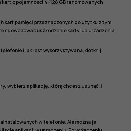
h kart o pojemności 4–128 GB renomowanych
h kart pamięci przeznaczonych do użytku z tym
że spowodować uszkodzenie karty lub urządzenia,
telefonie i jak jest wykorzystywana, dotknij
gry
, wybierz aplikację, którą chcesz usunąć, i
ainstalowanych w telefonie. Ale można je
liście aplikacji w urządzeniu. Po wyłączeniu