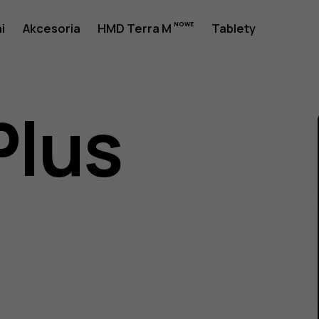
a
i
Akcesoria
HMD Terra M
Tablety
Plus