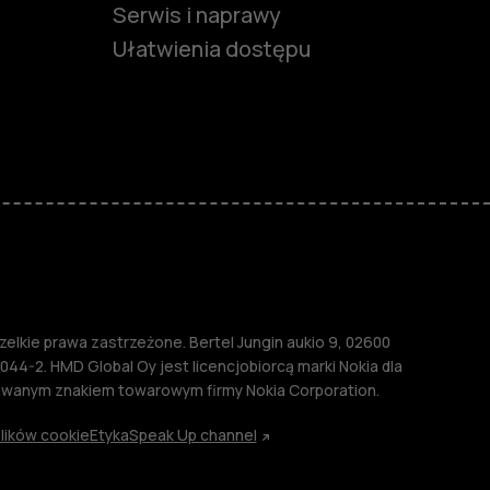
Serwis i naprawy
Ułatwienia dostępu
funkcjami
ymi
M
lkie prawa zastrzeżone. Bertel Jungin aukio 9, 02600
044-2. HMD Global Oy jest licencjobiorcą marki Nokia dla
rowanym znakiem towarowym firmy Nokia Corporation.
lików cookie
Etyka
Speak Up channel