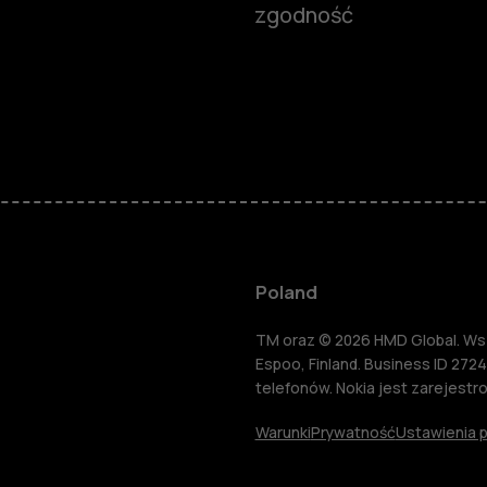
zgodność
Smartfony
Telefony z 
podstawow
Akcesoria
Poland
HMD Terra 
TM oraz © 2026 HMD Global. Wsze
Espoo, Finland. Business ID 2724
telefonów. Nokia jest zarejest
Tablety
Warunki
Prywatność
Ustawienia p