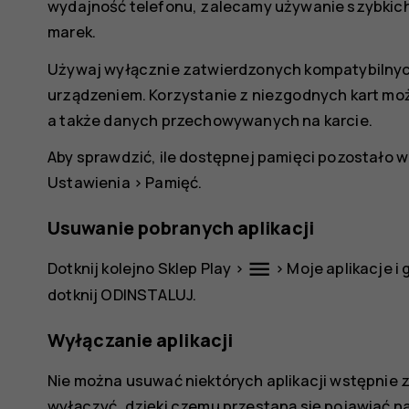
wydajność telefonu, zalecamy używanie szybkic
marek.
Używaj wyłącznie zatwierdzonych kompatybilnyc
urządzeniem. Korzystanie z niezgodnych kart mo
a także danych przechowywanych na karcie.
Aby sprawdzić, ile dostępnej pamięci pozostało w 
Ustawienia
>
Pamięć
.
Usuwanie pobranych aplikacji
menu
Dotknij kolejno
Sklep Play
>
>
Moje aplikacje i 
dotknij
ODINSTALUJ
.
Wyłączanie aplikacji
Nie można usuwać niektórych aplikacji wstępnie z
wyłączyć, dzięki czemu przestaną się pojawiać na 