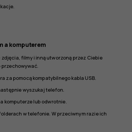
ikacje
.
em a komputerem
jęcia, filmy i inną utworzoną przez Ciebie
b przechowywać.
ra za pomocą kompatybilnego kabla USB.
astępnie wyszukaj telefon.
na komputerze lub odwrotnie.
folderach w telefonie. W przeciwnym razie ich