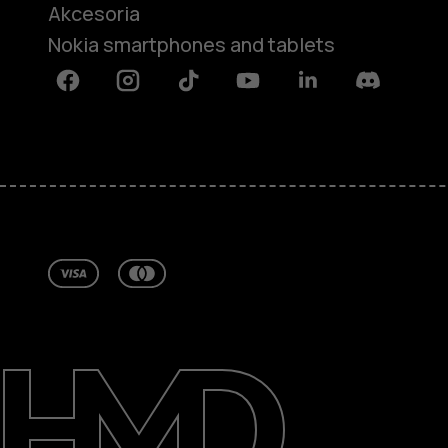
Akcesoria
Nokia smartphones and tablets
Facebook
Instagram
Tiktok
Youtube
Linkedin
Discord
Informacje
Naprawa i recykling
Zrównoważony rozwój
Wsparcie
Poland