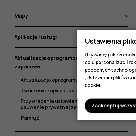
Mapy
Aplikacje i usługi
Ustawienia plik
Używamy plików cookie
Aktualizacje oprogramowania i kopie
celu personalizacji re
zapasowe
podobnych technologi
„Ustawienia plików coo
Aktualizacja oprogramowania telefonu
cookie
.
Tworzenie kopii zapasowej danych
Przywracanie ustawień fabrycznych i
Zaakceptuj wszys
usuwanie prywatnej zawartości z telefonu
Pamięć