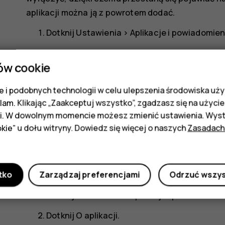
aplikacji można ją z powrotem dodać.
Dotknij
Ustawienia
>
Aplikacje i powiadomien
Dotknij
O aplikacji
.
ów cookie
Dotknij nazwy aplikacji.
 i podobnych technologii w celu ulepszenia środowiska uży
Dotknij
WYŁĄCZ
. Niektórych aplikacji nie m
klam. Klikając „Zaakceptuj wszystko”, zgadzasz się na użycie 
Zainstalowana aplikacja, która jest zależna od us
i. W dowolnym momencie możesz zmienić ustawienia. Wysta
Szczegółowe informacje znajdują się w dokumenta
kie” u dołu witryny. Dowiedz się więcej o naszych
Zasadach
Dodawanie z powrotem wyłączonej aplik
Wyłączoną aplikację można z powrotem dodać do li
tko
Zarządzaj preferencjami
Odrzuć wszy
Dotknij
Ustawienia
>
Aplikacje i powiadomien
Dotknij
O aplikacji
.