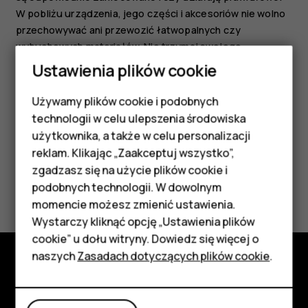
W pobliżu urządzenia, jego części i akcesoriów nie wolno
przechowywać ani przewozić łatwopalnych czy
wybuchowych materiałów. Nie trzymaj swojego
urządzenia lub akcesoriów w strefie wybuchu poduszki
Ustawienia plików cookie
powietrznej.
Używamy plików cookie i podobnych
Smartfony
technologii w celu ulepszenia środowiska
Telefony z funkcjami
użytkownika, a także w celu personalizacji
reklam. Klikając „Zaakceptuj wszystko”,
podstawowymi
zgadzasz się na użycie plików cookie i
Czy te informacje były pomocne?
podobnych technologii. W dowolnym
Akcesoria
momencie możesz zmienić ustawienia.
Tak
Nie
HMD Terra M
Wystarczy kliknąć opcję „Ustawienia plików
cookie” u dołu witryny. Dowiedz się więcej o
Tablety
naszych
Zasadach dotyczących plików cookie
.
Poznaj
Moje konto