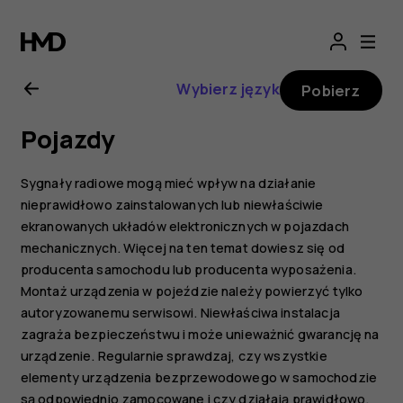
Instrukcja
obsługi
Wybierz język
Pobierz
telefonu
Pojazdy
Nokia
Sygnały radiowe mogą mieć wpływ na działanie
7
nieprawidłowo zainstalowanych lub niewłaściwie
ekranowanych układów elektronicznych w pojazdach
mechanicznych. Więcej na ten temat dowiesz się od
Plus
producenta samochodu lub producenta wyposażenia.
Montaż urządzenia w pojeździe należy powierzyć tylko
autoryzowanemu serwisowi. Niewłaściwa instalacja
zagraża bezpieczeństwu i może unieważnić gwarancję na
urządzenie. Regularnie sprawdzaj, czy wszystkie
elementy urządzenia bezprzewodowego w samochodzie
są odpowiednio zamocowane i czy działają prawidłowo.