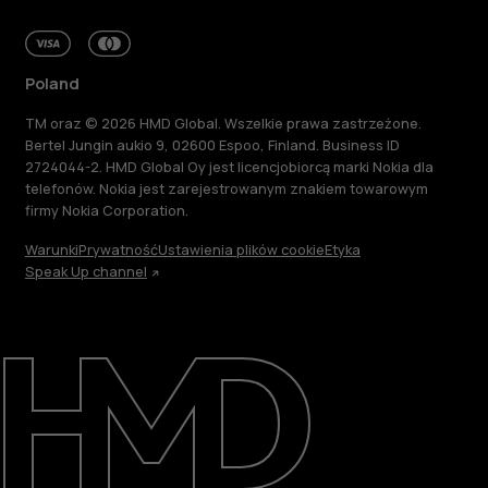
Poland
TM oraz © 2026 HMD Global. Wszelkie prawa zastrzeżone.
Bertel Jungin aukio 9, 02600 Espoo, Finland. Business ID
2724044-2. HMD Global Oy jest licencjobiorcą marki Nokia dla
telefonów. Nokia jest zarejestrowanym znakiem towarowym
firmy Nokia Corporation.
Warunki
Prywatność
Ustawienia plików cookie
Etyka
Speak Up channel
Informacje
Naprawa i recykling
Zrównoważony rozwój
Wsparcie
Poland