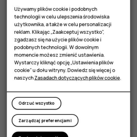
W przeglądarce Chrome
Używamy plików cookie i podobnych
Smartfony
technologii w celu ulepszenia środowiska
Dotknij pola obok paska adresu.
Telefony z funkcjami
użytkownika, a także w celu personalizacji
Dotknij odpowiedniej karty.
reklam. Klikając „Zaakceptuj wszystko”,
podstawowymi
zgadzasz się na użycie plików cookie i
Zamykanie karty
podobnych technologii. W dowolnym
Akcesoria
W przeglądarce Chrome
momencie możesz zmienić ustawienia.
HMD Terra M
Wystarczy kliknąć opcję „Ustawienia plików
Dotknij pola obok paska adresu.
cookie” u dołu witryny. Dowiedz się więcej o
Dotknij
X
na karcie, którą chcesz zamknąć.
Tablety
naszych
Zasadach dotyczących plików cookie
.
Wyszukiwanie w Internecie
Moje konto
Przeszukuj sieć i sprawdzaj, co się dzieje na świecie,
Odrzuć wszystko
korzystając z Google Search. Możesz wpisywać
wyszukiwane hasła za pomocą klawiatury.
Zarządzaj preferencjami
W przeglądarce Chrome
Dotknij paska wyszukiwania.