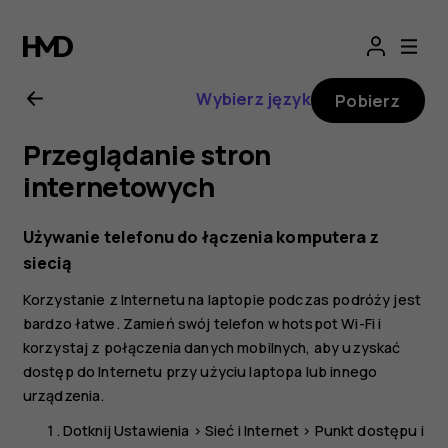
Nokia
8.1
Wybierz język
Pobierz
—
Przeglądanie stron
instrukcja
internetowych
obsługi
Używanie telefonu do łączenia komputera z
siecią
Korzystanie z Internetu na laptopie podczas podróży jest
bardzo łatwe. Zamień swój telefon w hotspot Wi-Fi i
korzystaj z połączenia danych mobilnych, aby uzyskać
dostęp do Internetu przy użyciu laptopa lub innego
urządzenia.
Dotknij
Ustawienia
>
Sieć i Internet
>
Punkt dostępu i