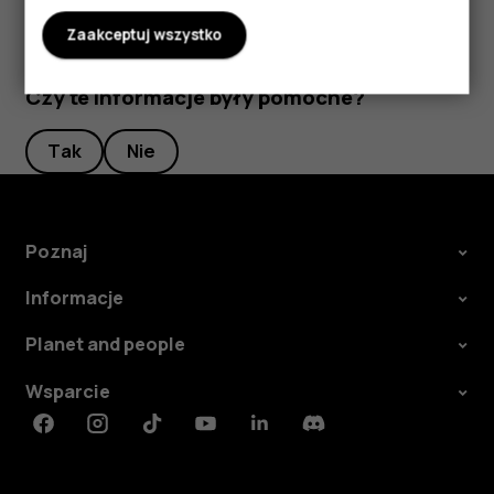
Zaakceptuj wszystko
Czy te informacje były pomocne?
Tak
Nie
Poznaj
Informacje
Planet and people
Wsparcie
Facebook
Instagram
Tiktok
Youtube
Linkedin
Discord