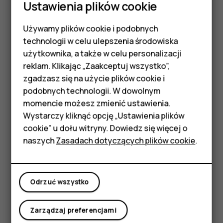
Ustawienia plików cookie
Odczytywanie i odpowiadanie na wiadomości e-
mail
Używamy plików cookie i podobnych
Smartfony
technologii w celu ulepszenia środowiska
Dotknij
Gmail
.
Telefony z funkcjami
użytkownika, a także w celu personalizacji
Dotknij wiadomości, którą chcesz odczytać.
reklam. Klikając „Zaakceptuj wszystko”,
podstawowymi
Aby odpowiedzieć na wiadomości, dotknij
lub
reply
more_vert
zgadzasz się na użycie plików cookie i
>
Odpowiedz wszystkim
.
podobnych technologii. W dowolnym
Akcesoria
momencie możesz zmienić ustawienia.
Usuwanie wiadomości e-mail
HMD Terra M
Wystarczy kliknąć opcję „Ustawienia plików
Dotknij
Gmail
.
cookie” u dołu witryny. Dowiedz się więcej o
Tablety
naszych
Zasadach dotyczących plików cookie
.
Dotknij wiadomości, którą chcesz usunąć, a
następnie dotknij
.
delete
Moje konto
Aby usunąć kilka wiadomości na raz, dotknij okręgu z
Odrzuć wszystko
inicjałem odbiorców, aby wybrać wiadomości i
dotknij
.
delete
Zarządzaj preferencjami