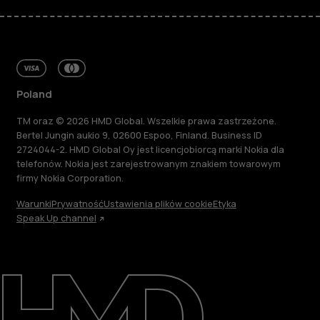
Poland
TM oraz © 2026 HMD Global. Wszelkie prawa zastrzeżone.
Bertel Jungin aukio 9, 02600 Espoo, Finland. Business ID
2724044-2. HMD Global Oy jest licencjobiorcą marki Nokia dla
telefonów. Nokia jest zarejestrowanym znakiem towarowym
firmy Nokia Corporation.
Warunki
Prywatność
Ustawienia plików cookie
Etyka
Speak Up channel
Informacje
Naprawa i recykling
Zrównoważony rozwój
Wsparcie