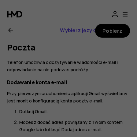
Nokia
8.1
Wybierz język
Pobierz
—
Poczta
instrukcja
Telefon umożliwia odczytywanie wiadomości e-mail i
obsługi
odpowiadanie na nie podczas podróży.
Dodawanie konta e-mail
Przy pierwszym uruchomieniu aplikacji Gmail wyświetlany
jest monit o konfigurację konta poczty e-mail.
Dotknij
Gmail
.
Możesz dodać adres powiązany z Twoim kontem
Google lub dotknąć
Dodaj adres e-mail
.